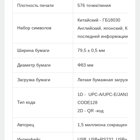
Плотность печати
576 точек/линия
Китайский - ГБ18030
Набор символов
Английский, японский, Корея и
последней информации)
Ширина бумаги
79,5 ± 0,5 мм
Диаметр бумаги
Φ83 мм
Загрузка бумаги
Легкая бумажная загрузка
1D - UPC-A/UPC-E/JAN13(EA
Тип кода
CODE128
2D - QR -код
Авторец
1,5 миллиона сокращений
Интерфейс
USB, USB+RS232, USB+LAN, 