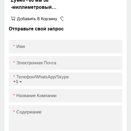
Zywell - 80 мм 58
-миллиметровый
принтер Zywell
Добавить В Корзину
Настольный принтер
тепловой квитанцию ​​
Отправьте свой запрос
с головками
принтеров,
Имя
импортированных из
Японии USB
Электронная Почта
Телефон/WhatsApp/Skype
+1
Название Компании
Содержание