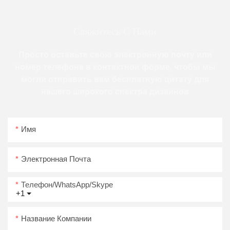
Свяжитесь С Нами
Просто оставьте свою электронную почту или
номер телефона в контактной форме, чтобы мы
могли отправить вам бесплатную цитату для
нашего широкого спектра дизайнов
Имя
Электронная Почта
Телефон/WhatsApp/Skype
+1
Название Компании