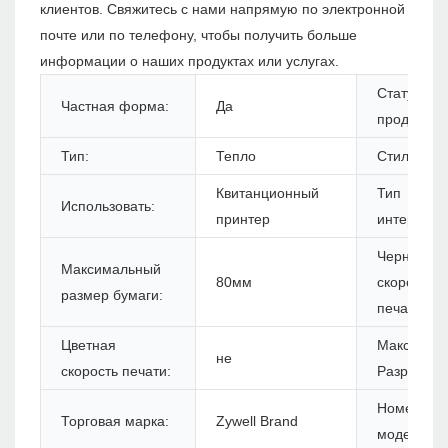
клиентов. Свяжитесь с нами напрямую по электронной
почте или по телефону, чтобы получить больше
информации о наших продуктах или услугах.
Статус
Частная форма:
Да
продуктов:
Тип:
Тепло
Стиль:
Квитанционный
Тип
Использовать:
принтер
интерфейс
Черная
Максимальный
80мм
скорость
размер бумаги:
печати:
Цветная
Максимум
не
скорость печати:
Разрешени
Номер
Торговая марка:
Zywell Brand
модели: