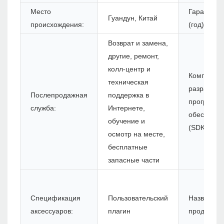
Место
Гарантия
Гуандун, Китай
происхождения:
(год):
Возврат и замена,
другие, ремонт,
колл-центр и
Комплект 
техническая
разработк
Послепродажная
поддержка в
программн
служба:
Интернете,
обеспечен
обучение и
(SDK):
осмотр на месте,
бесплатные
запасные части
Спецификация
Пользовательский
Название
аксессуаров:
плагин
продукта: