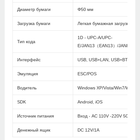
Диаметр бумаги
Φ50 мм
Загрузка бумаги
Легкая бумажная загрузка
1D - UPC-A/UPC-
Тип кода
E/JAN13（EAN13）/JAN8（EA
Интерфейс
USB, USB+LAN, USB+BT, USB
Эмуляция
ESC/POS
Водитель
Windows XP/Vista/Win7/Win8/
SDK
Android, iOS
Источник питания
Вход - AC 110V -220V 50/60H
Денежный ящик
DC 12V/1A