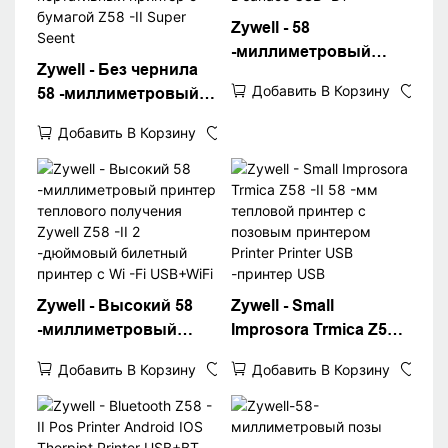
Zywell - 58
-миллиметровый
Zywell - Без чернила
принтер теплового
Добавить В Корзину
58 -миллиметровый
получения Z58 -II USB
термовиточный
Bluetooth Connect Min
Добавить В Корзину
принтер USB Wi -Fi
Ithermal Printer 58 мм в
Bluetooth
запасе USB+BT
Дополнительный
портативный принтер
с бумагой Z58 -II Super
Seent
Zywell - Высокий 58
Zywell - Small
-миллиметровый
Improsora Trmica Z58 -
принтер теплового
II 58 -мм тепловой
Добавить В Корзину
Добавить В Корзину
получения Zywell Z58 -
принтер с позовым
II 2 -дюймовый
принтером Printer
билетный принтер с
Printer USB -принтер