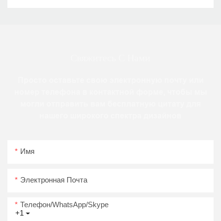
Свяжитесь С Нами
Просто оставьте свою электронную почту или
номер телефона в контактной форме, чтобы мы
могли отправить вам бесплатную цитату для
нашего широкого спектра дизайнов
Имя
Электронная Почта
Телефон/WhatsApp/Skype
+1