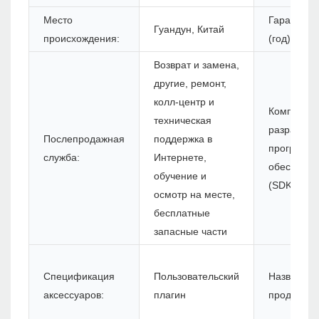
Место
Гарантия
Гуандун, Китай
происхождения:
(год):
Возврат и замена,
другие, ремонт,
колл-центр и
Комплект 
техническая
разработк
Послепродажная
поддержка в
программн
служба:
Интернете,
обеспечен
обучение и
(SDK):
осмотр на месте,
бесплатные
запасные части
Спецификация
Пользовательский
Название
аксессуаров:
плагин
продукта: