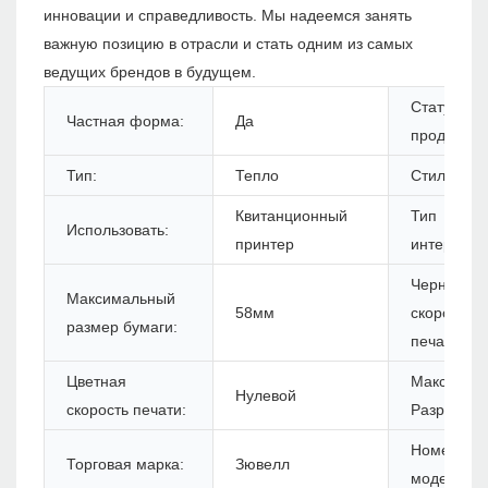
инновации и справедливость. Мы надеемся занять
важную позицию в отрасли и стать одним из самых
ведущих брендов в будущем.
Статус
Частная форма:
Да
продуктов:
Тип:
Тепло
Стиль:
Квитанционный
Тип
Использовать:
принтер
интерфейс
Черная
Максимальный
58мм
скорость
размер бумаги:
печати:
Цветная
Максимум
Нулевой
скорость печати:
Разрешени
Номер
Торговая марка:
Зювелл
модели: