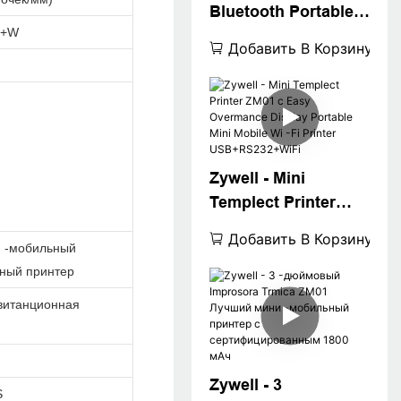
Bluetooth Portable
тепловой принтер
S+W
Templect Printer
Добавить В Корзину
Zywell - Mini
Templect Printer
ZM01 с Easy
Добавить В Корзину
и -мобильный
Overmance Display
ный принтер
Portable Mini Mobile
Wi -Fi Printer
витанционная
USB+RS232+WiFi
Zywell - 3
S