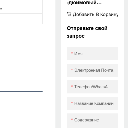
-дюймовый
км
Improsora Trmica
Добавить В Корзину
ZM01 Лучший мини
-мобильный
Отправьте свой
принтер с
запрос
сертифицированн
ым 1800 мАч
Имя
Электронная Почта
Телефон/WhatsApp/Skype
Название Компании
Содержание