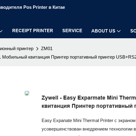
водителя Pos Printer в Китае
RECEIPT PRINTER
SERVICE
ABOUT US
S
ионный принтер
ZM01
 ZM01 Мобильный квитанция Принтер портативный принтер USB+RS
Zywell - Easy Exparmate Mini Ther
квитанция Принтер портативный 
Easy Expanate Mini Thermal Printer с экра
усовершенствован внедрением технологии в