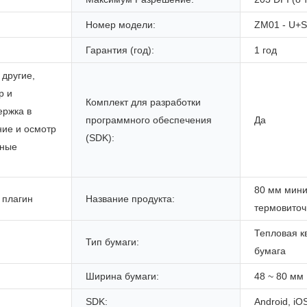
Номер модели:
ZM01 - U+
Гарантия (год):
1 год
 другие,
р и
Комплект для разработки
ержка в
программного обеспечения
Да
ние и осмотр
(SDK):
тные
80 мм мин
 плагин
Название продукта:
термовиточ
Тепловая к
Тип бумаги:
бумага
Ширина бумаги:
48 ~ 80 мм
SDK:
Android, iO