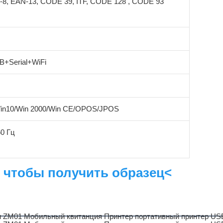
8, EAN-13, CODE 39, ITF, CODE 128 , CODE 93
B+Serial+WiFi
Win10/Win 2000/Win CE/OPOS/JPOS
60 Гц
 чтобы получить образец<