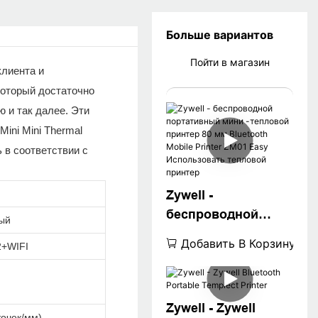
Больше вариантов
Пойти в магазин
клиента и
, который достаточно
 и так далее. Эти
ini Mini Thermal
 в соответствии с
Zywell -
беспроводной
ый
портативный мини
Добавить В Корзину
+WIFI
-тепловой принтер
80 мм Bluetooth
Mobile Printer ZM01
Zywell - Zywell
Easy Использовать
точек/мм)