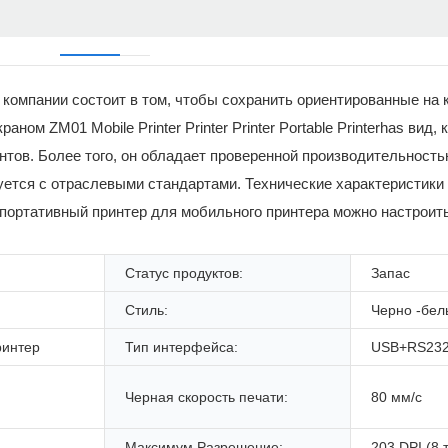
компании состоит в том, чтобы сохранить ориентированные на 
аном ZM01 Mobile Printer Printer Printer Portable Printerhas вид
тов. Более того, он обладает проверенной производительностью
уется с отраслевыми стандартами. Технические характеристики M
 портативный принтер для мобильного принтера можно настроить
Статус продуктов:
Запас
Стиль:
Черно -бел
ринтер
Тип интерфейса:
USB+RS232
Черная скорость печати:
80 мм/с
Максимум Разрешение:
203 DPI (8 