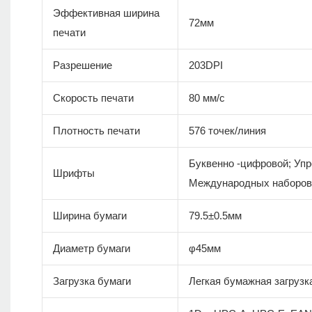
Эффективная ширина
72мм
печати
Разрешение
203DPI
Скорость печати
80 мм/с
Плотность печати
576 точек/линия
Буквенно -цифровой; Упр
Шрифты
Международных наборов
Ширина бумаги
79.5±0.5мм
Диаметр бумаги
φ45мм
Загрузка бумаги
Легкая бумажная загрузк