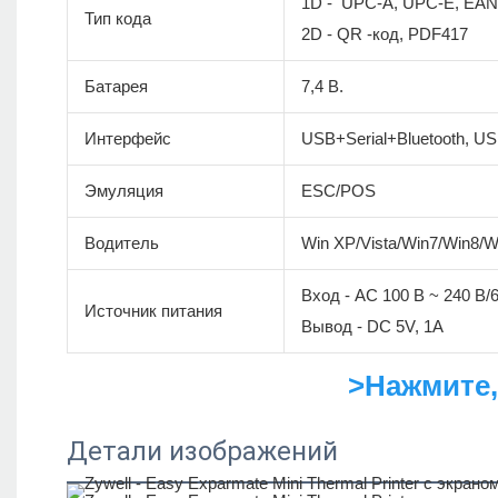
1D - UPC-A, UPC-E, EAN-
Тип кода
2D - QR -код, PDF417
Батарея
7,4 В.
Интерфейс
USB+Serial+Bluetooth, US
Эмуляция
ESC/POS
Водитель
Win XP/Vista/Win7/Win8/
Вход - AC 100 В ~ 240 В/
Источник питания
Вывод - DC 5V, 1A
>Нажмите,
Детали изображений