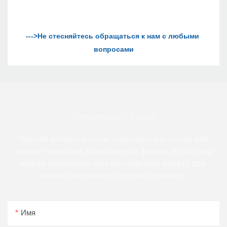
--->Не стесняйтесь обращаться к нам с любыми 
Свяжитесь С Нами
Просто оставьте свою электронную почту или
номер телефона в контактной форме, чтобы мы
могли отправить вам бесплатную цитату для
нашего широкого спектра дизайнов
Имя