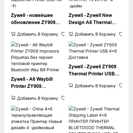
Zywell - новейшее
Zywell - Zywell New
обновление ZY909
Design A6 Thermal
Thermal Printer
Waybill Printer для
Добавить В Корзину
Добавить В Корзину
Sarkcode Printer
Logistics Express Fast
Printer 4x6 Thermal
4x6 ПРИНТЕР
Waybill A6 Printer
ПРИНТЕР 4 -дюйм
USB+Wi -Fi
Zywell - Zywell ZY909
Thermal Printer USB
Zywell - A6 Waybill
4x6 Доставка
Добавить В Корзину
Printer ZY909
Improsora Etiquetas
Добавить В Корзину
без чернил тепловой
принтер Bluetooth
Way Bill Printer