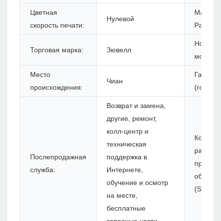
Цветная
Максим
Нулевой
скорость печати:
Разреш
Номер
Торговая марка:
Зювелл
модели:
Место
Гаранти
Чиан
происхождения:
(год):
Возврат и замена,
другие, ремонт,
колл-центр и
Комплек
техническая
разрабо
Послепродажная
поддержка в
програ
служба:
Интернете,
обеспе
обучение и осмотр
(SDK):
на месте,
бесплатные