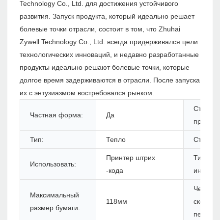
Technology Co., Ltd. для достижения устойчивого
развития. Запуск продукта, который идеально решает
болевые точки отрасли, состоит в том, что Zhuhai
Zywell Technology Co., Ltd. всегда придерживался цели
технологических инноваций, и недавно разработанные
продукты идеально решают болевые точки, которые
долгое время задерживаются в отрасли. После запуска
их с энтузиазмом востребовался рынком.
Статус
Частная форма:
Да
продукт
Тип:
Тепло
Стиль:
Принтер штрих
Тип
Использовать:
-кода
интерф
Черная
Максимальный
118мм
скорост
размер бумаги:
печати: