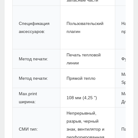
запасные части
Спецификация
Пользовательский
Назван
аксессуаров:
плагин
продукт
Печать тепловой
Метод печати:
Функция
линии
Max.prin
Метод печати:
Прямой тепло
Speed:
Max.print
Max.prin
108 мм (4,25 ")
ширина:
Длина:
Непрерывный,
разрыв, черный
СМИ тип:
знак, вентилятор и
Память:
перфорированная