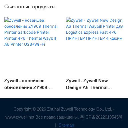
Связанные продукты
Zywell - новейшее
Zywell - Zywell New
обновление ZY909
Design A6 Thermal
Thermal Printer Sarkcode
Waybill Printer для
Printer Printer 4x6
Logistics Express Fast
Thermal Waybill A6 Printer
4x6 ПРИНТЕР ПРИНТЕР
Copyright © 2026 Zhuhai Zywell Technology Co., Ltd. -
USB+Wi -Fi
4 -дюйм
www.zywell.net Все права защищены.
粤ICP备2022019545号
|
Sitemap