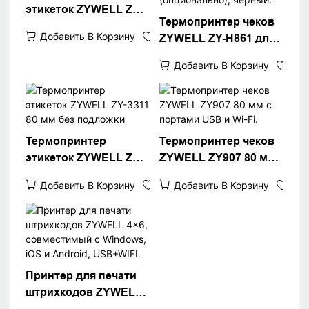
этикеток ZYWELL ZY-
Термопринтер чеков
3600 с
Добавить В Корзину
ZYWELL ZY-H861 для
автоматическим
POS-терминалов с
резаком
Добавить В Корзину
интерфейсами
USB+LAN/USB+WIFI/Bl
uetooth
(опционально),
черный.
Термопринтер
Термопринтер чеков
этикеток ZYWELL ZY-
ZYWELL ZY907 80 мм
3311 80 мм без
с портами USB и Wi-
Добавить В Корзину
Добавить В Корзину
подложки
Fi.
Принтер для печати
штрихкодов ZYWELL
4x6, совместимый с