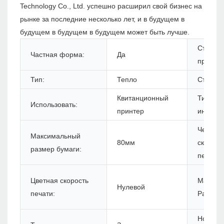
Technology Co., Ltd. успешно расширил свой бизнес на
рынке за последние несколько лет, и в будущем в
будущем в будущем в будущем может быть лучше.
Статус
Частная форма:
Да
продукт
Тип:
Тепло
Стиль:
Квитанционный
Тип
Использовать:
принтер
интерф
Черная
Максимальный
80мм
скорост
размер бумаги:
печати:
Цветная скорость
Максим
Нулевой
печати:
Разреш
Номер