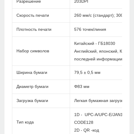
Разрешение
203DPI
Скорость печати
260 мм/с (стандарт); 300 мм/с
Плотность печати
576 точек/линия
Китайский - ГБ18030
Набор символов
Английский, японский, Корея и
последней информации)
Ширина бумаги
79,5 ± 0,5 мм
Диаметр бумаги
Φ83 мм
Загрузка бумаги
Легкая бумажная загрузка
1D - UPC-A/UPC-E/JAN13(EA
Тип кода
CODE128
2D - QR -код