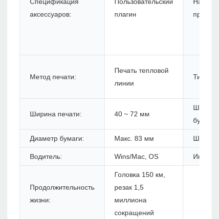
Спецификация
Пользовательский
Назван
аксессуаров:
плагин
продукт
Печать тепловой
Метод печати:
Тип бум
линии
Ширина
Ширина печати:
40 ~ 72 мм
бумаги:
Диаметр бумаги:
Макс. 83 мм
Штрих -
Водитель:
Wins/Mac, OS
Инструк
Головка 150 км,
Продолжительность
резак 1,5
жизни:
миллиона
сокращений