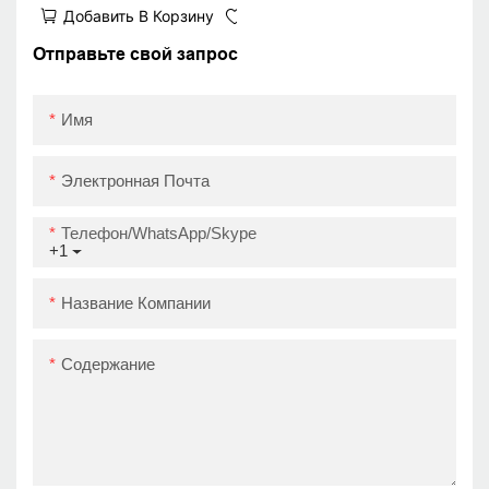
Добавить В Корзину
Windows, iOS и
Android, USB+WIFI.
Отправьте свой запрос
Имя
Электронная Почта
Телефон/WhatsApp/Skype
+1
Название Компании
Содержание