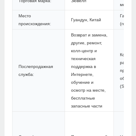
Торговая марка:
Зювелл
модели
Место
Гарант
Гуандун, Китай
происхождения:
(год):
Возврат и замена,
другие, ремонт,
колл-центр и
Комплек
техническая
разрабо
Послепродажная
поддержка в
програ
служба:
Интернете,
обеспе
обучение и
(SDK):
осмотр на месте,
бесплатные
запасные части