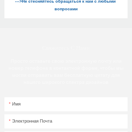
--->Не стесняйтесь обращаться к нам с любыми 
Свяжитесь С Нами
Просто оставьте свою электронную почту или
номер телефона в контактной форме, чтобы мы
могли отправить вам бесплатную цитату для
нашего широкого спектра дизайнов
Имя
Электронная Почта