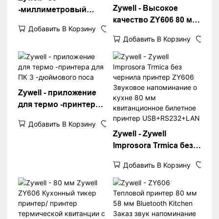
Zywell - Высокое
-миллиметровый
качество ZY606 80 мм
квитанционной
Добавить В Корзину
тепловая квитанция
принтер с
Добавить В Корзину
Принтер счета Билет
драйверами принтера
Печать Bluetooth Pos
Скачать черный цвет
Printer
ZY606
USB+RS232+LAN+BT
Zywell - приложение
для термо -принтера
для ПК 3 -дюймового
Добавить В Корзину
поса
Zywell - Zywell
Improsora Trmica без
чернила принтер
Добавить В Корзину
ZY606 Звуковое
напоминание о кухне
80 мм квитанционное
билетное принтер
USB+RS232+LAN