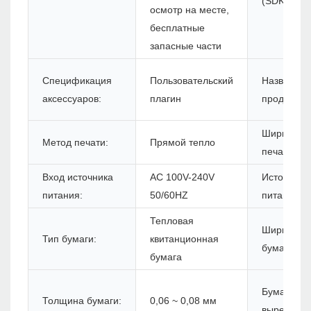
(SDK):
осмотр на месте,
бесплатные
запасные части
Спецификация
Пользовательский
Название
аксессуаров:
плагин
продукта:
Ширина
Метод печати:
Прямой тепло
печати:
Вход источника
AC 100V-240V
Источник
питания:
50/60HZ
питания:
Тепловая
Ширина
Тип бумаги:
квитанционная
бумаги:
бумага
Бумага
Толщина бумаги:
0,06 ~ 0,08 мм
вырезан: