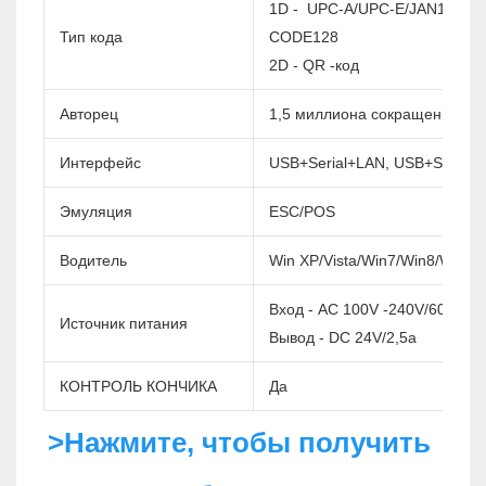
1D - UPC-A/UPC-E/JAN13(EA
Тип кода
CODE128
2D - QR -код
Авторец
1,5 миллиона сокращений
Интерфейс
USB+Serial+LAN, USB+Serial+
Эмуляция
ESC/POS
Водитель
Win XP/Vista/Win7/Win8/Win1
Вход - AC 100V -240V/60 Гц
Источник питания
Вывод - DC 24V/2,5a
КОНТРОЛЬ КОНЧИКА
Да
>Нажмите, чтобы получить 