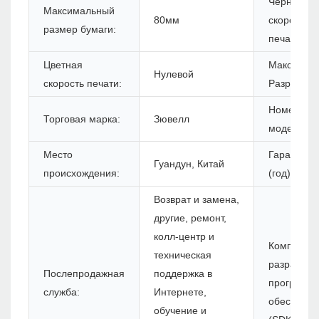
Черная
Максимальный
80мм
скорость
размер бумаги:
печати:
Цветная
Максимум
Нулевой
скорость печати:
Разрешени
Номер
Торговая марка:
Зювелл
модели:
Место
Гарантия
Гуандун, Китай
происхождения:
(год):
Возврат и замена,
другие, ремонт,
колл-центр и
Комплект 
техническая
разработк
Послепродажная
поддержка в
программн
служба:
Интернете,
обеспечен
обучение и