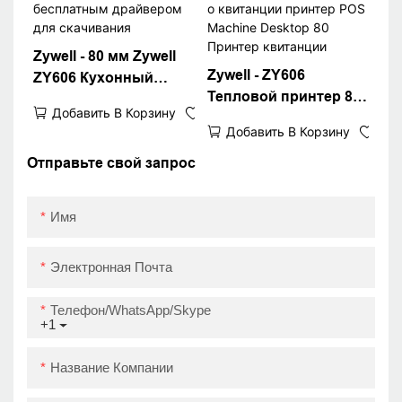
Zywell - 80 мм Zywell
Zywell - ZY606
ZY606 Кухонный
Тепловой принтер 80
тикер принтер/
Добавить В Корзину
мм 58 мм Bluetooth
принтер термической
Добавить В Корзину
Kitchen Заказ звук
квитанции с
напоминание о
Отправьте свой запрос
бесплатным
квитанции принтер
драйвером для
POS Machine Desktop
скачивания
Имя
80 Принтер квитанции
Электронная Почта
Телефон/WhatsApp/Skype
+1
Название Компании