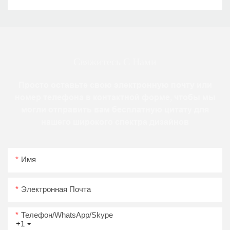
Свяжитесь С Нами
Просто оставьте свою электронную почту или
номер телефона в контактной форме, чтобы мы
могли отправить вам бесплатную цитату для
нашего широкого спектра дизайнов
Имя
Электронная Почта
Телефон/WhatsApp/Skype
+1