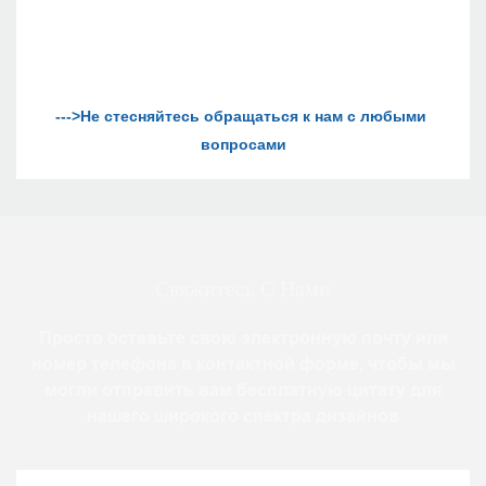
--->Не стесняйтесь обращаться к нам с любыми 
Свяжитесь С Нами
Просто оставьте свою электронную почту или
номер телефона в контактной форме, чтобы мы
могли отправить вам бесплатную цитату для
нашего широкого спектра дизайнов