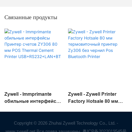
Связанные продукты
Zywell - Immprimante
Zywell - Zywell Printer
обильные интерфейсы
Factory Hotsale 80 мм
Принтер счетов ZY306 80
термовиточный принтер
мм POS Thermal Cement
Zy306 без чернил Pos
Printer
Bluetooth Printer
Copyright © 2026 Zhuhai Zywell Technology Co., Ltd. -
USB+RS232+LAN+BT
www.zywell.net Все права защищены.
粤ICP备2022019545号