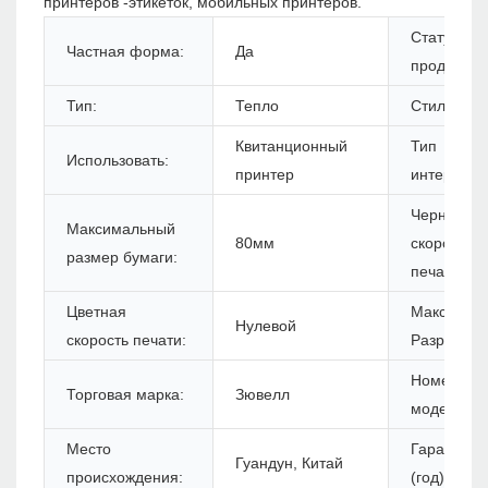
принтеров -этикеток, мобильных принтеров.
Статус
Частная форма:
Да
продуктов:
Тип:
Тепло
Стиль:
Квитанционный
Тип
Использовать:
принтер
интерфейс
Черная
Максимальный
80мм
скорость
размер бумаги:
печати:
Цветная
Максимум
Нулевой
скорость печати:
Разрешени
Номер
Торговая марка:
Зювелл
модели:
Место
Гарантия
Гуандун, Китай
происхождения:
(год):