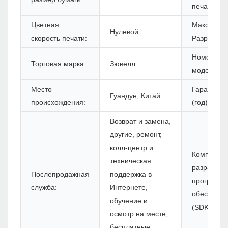
печати:
Цветная
Максимум
Нулевой
скорость печати:
Разрешени
Номер
Торговая марка:
Зювелл
модели:
Место
Гарантия
Гуандун, Китай
происхождения:
(год):
Возврат и замена,
другие, ремонт,
колл-центр и
Комплект 
техническая
разработк
Послепродажная
поддержка в
программн
служба:
Интернете,
обеспечен
обучение и
(SDK):
осмотр на месте,
бесплатные