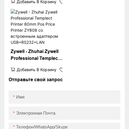
Добавить В Корзину
автоматическое
покрытие 80 мм
тепловая квитанция
Принтер POS
терминальный
принтер Score Shopify
Compatible
Zywell - Zhuhai Zywell
Professional Templect
Printer 80mm Pos Price
Добавить В Корзину
Printer ZY808 со
встроенным
Отправьте свой запрос
адаптером
USB+RS232+LAN
Имя
Электронная Почта
Телефон/WhatsApp/Skype