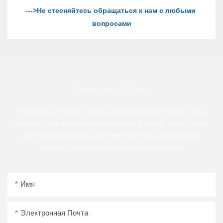
--->Не стесняйтесь обращаться к нам с любыми 
Свяжитесь С Нами
Просто оставьте свою электронную почту или
номер телефона в контактной форме, чтобы мы
могли отправить вам бесплатную цитату для
нашего широкого спектра дизайнов
Имя
Электронная Почта