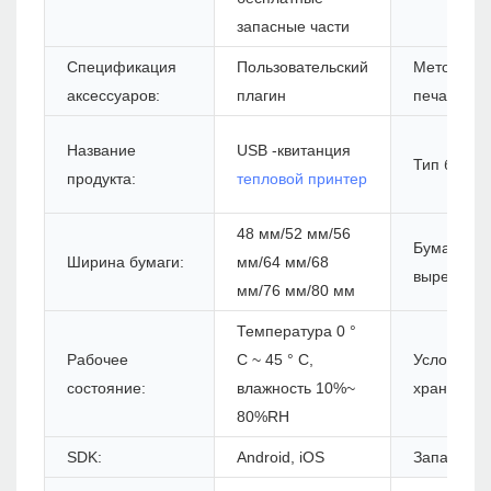
запасные части
Спецификация
Пользовательский
Метод
аксессуаров:
плагин
печати:
Название
USB -квитанция
Тип бумаги
продукта:
тепловой принтер
48 мм/52 мм/56
Бумага
Ширина бумаги:
мм/64 мм/68
вырезан:
мм/76 мм/80 мм
Температура 0 °
Рабочее
C ~ 45 ° C,
Условие
состояние:
влажность 10%~
хранения:
80%RH
SDK:
Android, iOS
Запас: