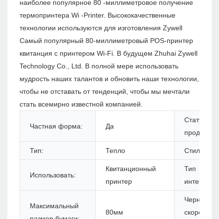
наиболее популярное 80 -миллиметровое получение
термопринтера Wi -Printer. Высококачественные
технологии используются для изготовления Zywell
Самый популярный 80-миллиметровый POS-принтер
квитанция с принтером Wi-Fi. В будущем Zhuhai Zywell
Technology Co., Ltd. В полной мере использовать
мудрость наших талантов и обновить наши технологии,
чтобы не отставать от тенденций, чтобы мы мечтали
стать всемирно известной компанией.
Статус
Частная форма:
Да
продуктов:
Тип:
Тепло
Стиль:
Квитанционный
Тип
Использовать:
принтер
интерфейс
Черная
Максимальный
80мм
скорость
размер бумаги: