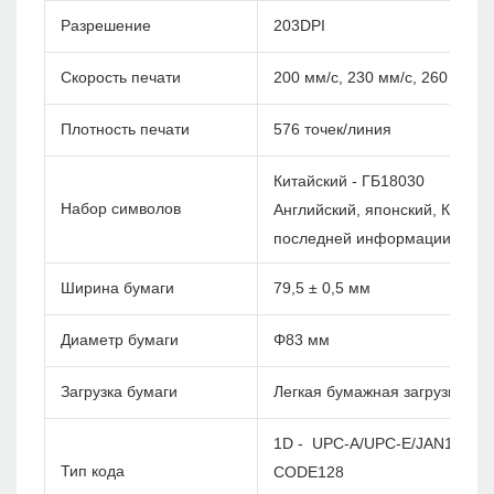
Разрешение
203DPI
Скорость печати
200 мм/с, 230 мм/с, 260 мм/с
Плотность печати
576 точек/линия
Китайский - ГБ18030
Набор символов
Английский, японский, Корея и
последней информации)
Ширина бумаги
79,5 ± 0,5 мм
Диаметр бумаги
Φ83 мм
Загрузка бумаги
Легкая бумажная загрузка
1D - UPC-A/UPC-E/JAN13(EA
Тип кода
CODE128