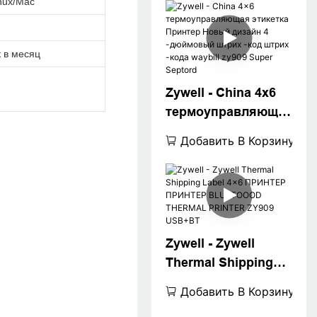
nux/Mac
к в месяц
Zywell - China 4x6
термоуправляюща
я этикетка Принтер
Добавить В Корзину
Новый дизайн 4
-дюймовый штрих
-код штрих -кода
waybill zy909 Super
Septord
Zywell - Zywell
Thermal Shipping
Label 4x6 ПРИНТЕР
Добавить В Корзину
ПРИНТЕР