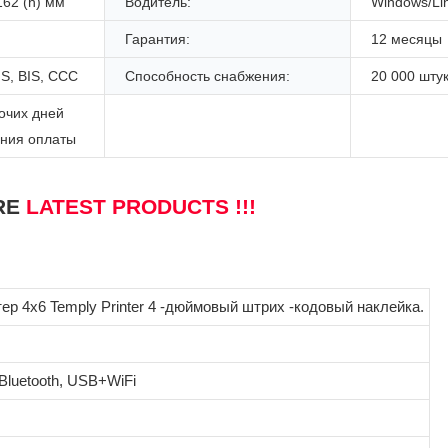
162 (h) мм
Водитель:
Windows/Li
Гарантия:
12 месяцы
S, BIS, CCC
Способность снабжения:
20 000 шту
очих дней
ения оплаты
RE
LATEST PRODUCTS !!!
ер 4x6 Temply Printer 4 -дюймовый штрих -кодовый наклейка.
luetooth, USB+WiFi