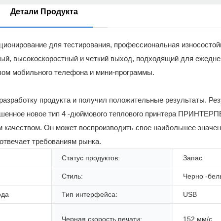
Детали Продукта
ционирование для тестирования, профессиональная износостой
ный, высокоскоростный и четкий выход, подходящий для ежедне
твом мобильного телефона и мини-программы.
 в разработку продукта и получил положительные результаты. Ре
ершенное новое тип 4 -дюймового теплового принтера ПРИНТ
м качеством. Он может воспроизводить свое наибольшее значени
отвечает требованиям рынка.
Статус продуктов:
Запас
Стиль:
Черно -бел
ода
Тип интерфейса:
USB
Черная скорость печати:
152 мм/с