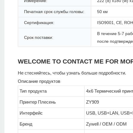
Измерение:
222 (d) x180 (w) x
Печатная срок службы головы:
50 км
Сертификация:
ISO9001, CE, ROH
В течение 5-7 раб
Срок поставки:
после подтвержд
WELCOME TO CONTACT ME FOR MO
Не стесняйтесь, чтобы узнать больше подробности.
Описание продуктов
Тип продукта
4x6 Термический принт
Принтер Плесень
ZY909
Интерфейс
USB, USB+LAN, USB+B
Бренд
Zywell / OEM / ODM