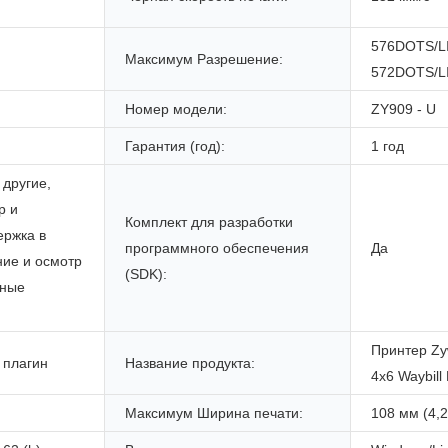
576DOTS/L
Максимум Разрешение:
572DOTS/L
Номер модели:
ZY909 - U
Гарантия (год):
1 год
 другие,
р и
Комплект для разработки
ержка в
программного обеспечения
Да
ние и осмотр
(SDK):
тные
Принтер Zyw
 плагин
Название продукта:
4x6 Waybill 
Максимум Ширина печати:
108 мм (4,2