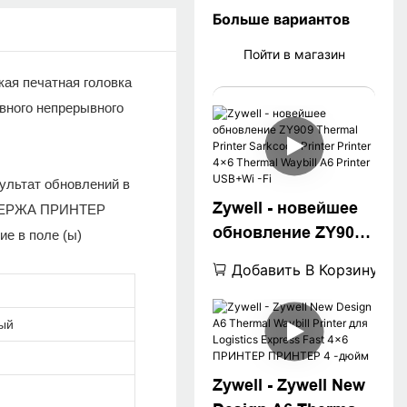
Больше вариантов
Пойти в магазин
кая печатная головка
вного непрерывного
зультат обновлений в
Zywell - новейшее
ЕРПЕРЖА ПРИНТЕР
обновление ZY909
е в поле (ы)
Thermal Printer
Добавить В Корзину
Sarkcode Printer
Printer 4x6 Thermal
ый
Waybill A6 Printer
USB+Wi -Fi
Zywell - Zywell New