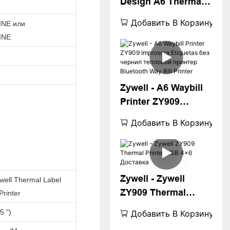
Design A6 Thermal
Waybill Printer для
Добавить В Корзину
INE или
Logistics Express
INE
Fast 4x6 ПРИНТЕР
ПРИНТЕР 4 -дюйм
Zywell - A6 Waybill
Printer ZY909
Improsora Etiquetas
Добавить В Корзину
без чернил
тепловой принтер
Bluetooth Way Bill
Printer
Zywell - Zywell
ell Thermal Label
ZY909 Thermal
Printer
Printer USB 4x6
5 ")
Добавить В Корзину
Доставка