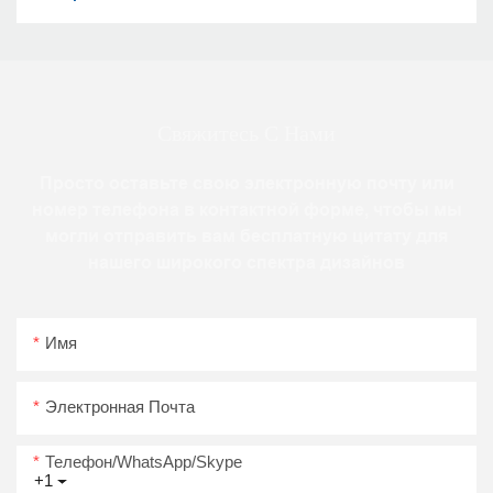
Свяжитесь С Нами
Просто оставьте свою электронную почту или
номер телефона в контактной форме, чтобы мы
могли отправить вам бесплатную цитату для
нашего широкого спектра дизайнов
Имя
Электронная Почта
Телефон/WhatsApp/Skype
+1