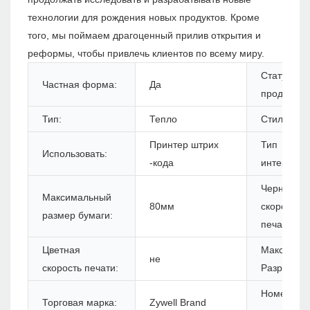
технологии для рождения новых продуктов. Кроме
того, мы поймаем драгоценный прилив открытия и
реформы, чтобы привлечь клиентов по всему миру.
Статус
Частная форма:
Да
продуктов:
Тип:
Тепло
Стиль:
Принтер штрих
Тип
Использовать:
-кода
интерфейс
Черная
Максимальный
80мм
скорость
размер бумаги:
печати:
Цветная
Максимум
не
скорость печати:
Разрешени
Номер
Торговая марка:
Zywell Brand