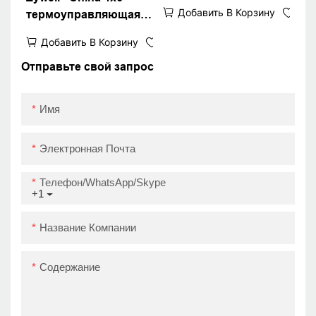
ПРИНТЕР ПРИНТЕР
Добавить В Корзину
термоуправляющая
BLUETOOOD
этикетка Принтер
THERMAL PRINTER
Добавить В Корзину
Новый дизайн 4
ZY909 USB+BT
-дюймовый штрих
Отправьте свой запрос
-код штрих -кода
waybill zy909 Super
Имя
Septord
Электронная Почта
Телефон/WhatsApp/Skype
+1
Название Компании
Содержание