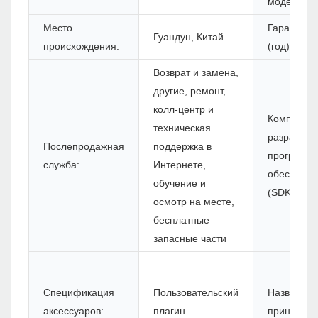
модели:
Место
Гарантия
Гуандун, Китай
происхождения:
(год):
Возврат и замена,
другие, ремонт,
колл-центр и
Комплект 
техническая
разработк
Послепродажная
поддержка в
программн
служба:
Интернете,
обеспечен
обучение и
(SDK):
осмотр на месте,
бесплатные
запасные части
Спецификация
Пользовательский
Название
аксессуаров:
плагин
принтера: