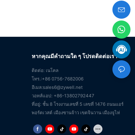
หากคุณมีคำถามใด ๆ โปรดติดต่อเรา
ติดต่อ: เนโคล
โทร.:+86 0756-7682006
อีเมล:
sales6@zywell.net
วอทส์แอป: +86-13802792447
ที่อยู่: ชั้น 8 โรงงานเลขที่ 5 เลขที่ 1476 ถนนแอร์
พอร์ตเวสต์ เมืองซานจ้าว เขตจินวาน เมืองจูไห่