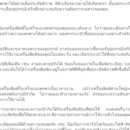
กพาได้อย่างเต็มประสิทธิภาพ มีตัวเลือกมากมายให้เลือกสรร ตั้งแต่กระเป๋าใส
ีการเลือกอุปกรณ์เสริมที่เหมาะสมกับความต้องการเฉพาะของคุณ
ป้องเครื่องพิมพ์ใบเสร็จแบบพกพาของคุณขณะเดินทาง ไม่ว่าคุณจะเดินทางไปทำ
ารถสร้างความแตกต่างได้อย่างมาก มองหากระเป๋าที่ออกแบบมาเฉพาะสำหรับเค
สมบัติและขนาดเฉพาะของอุปกรณ์ บางรุ่นออกแบบมาเพื่อรองรับอุปกรณ์เสริ
การใช้งานเครื่องพิมพ์ของคุณในแต่ละวัน และเลือกกระเป๋าใส่ที่เหมาะสม
ติเพิ่มเติม เช่น สายสะพายปรับได้ ช่องเก็บของภายในเพื่อจัดระเบียบ และ
มั่นใจได้ว่าเครื่องพิมพ์จะอยู่ในสภาพที่ดีที่สุดเพื่อประสิทธิภาพที่เชื่อถ
้งานเครื่องพิมพ์ใบเสร็จแบบพกพาเป็นเวลานาน แม้ว่าเครื่องพิมพ์ส่วนให
ณ์ที่แหล่งพลังงานมีจำกัด ไม่ว่าคุณจะทำงานกลางแจ้ง ส่งของระหว่างเด
ในการใช้งานได้
จารณาความจุและความเข้ากันได้กับเครื่องพิมพ์รุ่นที่คุณใช้ แบตเตอรี่บาง
และกะทัดรัดเพื่อให้พกพาสะดวก พิจารณาสถานการณ์การใช้งานทั่วไปของคุณ 
และมีคุณสมบัติด้านความปลอดภัย เช่น ป้องกันการชาร์จไฟเกินและไฟฟ้าลัดวง
งานได้อย่างต่อเนื่องไม่ว่าคุณจะอยู่ที่ไหน การมีแหล่งพลังงานสำรองไว้ใช