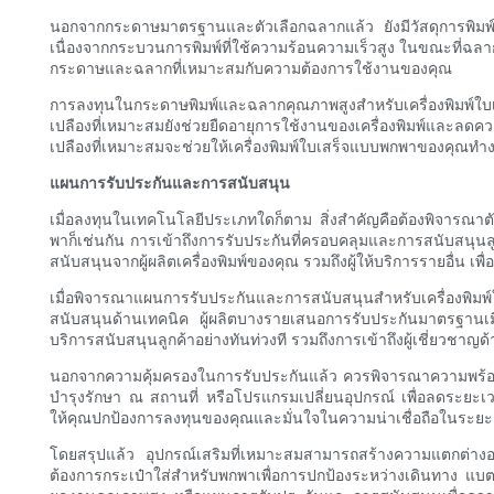
นอกจากกระดาษมาตรฐานและตัวเลือกฉลากแล้ว ยังมีวัสดุการพิมพ์
เนื่องจากกระบวนการพิมพ์ที่ใช้ความร้อนความเร็วสูง ในขณะที่ฉ
กระดาษและฉลากที่เหมาะสมกับความต้องการใช้งานของคุณ
การลงทุนในกระดาษพิมพ์และฉลากคุณภาพสูงสำหรับเครื่องพิมพ์ใบเส
เปลืองที่เหมาะสมยังช่วยยืดอายุการใช้งานของเครื่องพิมพ์และลดคว
เปลืองที่เหมาะสมจะช่วยให้เครื่องพิมพ์ใบเสร็จแบบพกพาของคุณทำง
แผนการรับประกันและการสนับสนุน
เมื่อลงทุนในเทคโนโลยีประเภทใดก็ตาม สิ่งสำคัญคือต้องพิจารณาตั
พาก็เช่นกัน การเข้าถึงการรับประกันที่ครอบคลุมและการสนับสน
สนับสนุนจากผู้ผลิตเครื่องพิมพ์ของคุณ รวมถึงผู้ให้บริการรายอื่น เพื
เมื่อพิจารณาแผนการรับประกันและการสนับสนุนสำหรับเครื่องพิมพ
สนับสนุนด้านเทคนิค ผู้ผลิตบางรายเสนอการรับประกันมาตรฐานเมื่อ
บริการสนับสนุนลูกค้าอย่างทันท่วงที รวมถึงการเข้าถึงผู้เชี่ยวชา
นอกจากความคุ้มครองในการรับประกันแล้ว ควรพิจารณาความพร้อมของ
บำรุงรักษา ณ สถานที่ หรือโปรแกรมเปลี่ยนอุปกรณ์ เพื่อลดระยะ
ให้คุณปกป้องการลงทุนของคุณและมั่นใจในความน่าเชื่อถือในระย
โดยสรุปแล้ว อุปกรณ์เสริมที่เหมาะสมสามารถสร้างความแตกต่าง
ต้องการกระเป๋าใส่สำหรับพกพาเพื่อการปกป้องระหว่างเดินทาง แบตเตอร