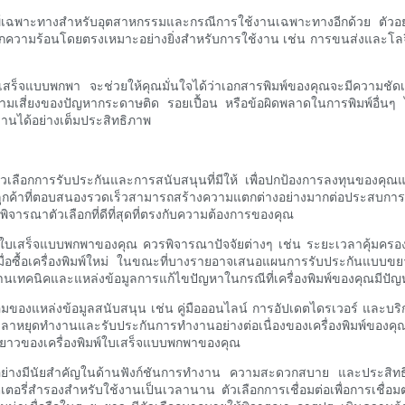
เฉพาะทางสำหรับอุตสาหกรรมและกรณีการใช้งานเฉพาะทางอีกด้วย ตัวอย่า
ลากความร้อนโดยตรงเหมาะอย่างยิ่งสำหรับการใช้งาน เช่น การขนส่งและโ
ร็จแบบพกพา จะช่วยให้คุณมั่นใจได้ว่าเอกสารพิมพ์ของคุณจะมีความชัดเจ
ามเสี่ยงของปัญหากระดาษติด รอยเปื้อน หรือข้อผิดพลาดในการพิมพ์อื่นๆ ไม
านได้อย่างเต็มประสิทธิภาพ
วเลือกการรับประกันและการสนับสนุนที่มีให้ เพื่อปกป้องการลงทุนของคุณ
ุนลูกค้าที่ตอบสนองรวดเร็วสามารถสร้างความแตกต่างอย่างมากต่อประสบก
่อพิจารณาตัวเลือกที่ดีที่สุดที่ตรงกับความต้องการของคุณ
์ใบเสร็จแบบพกพาของคุณ ควรพิจารณาปัจจัยต่างๆ เช่น ระยะเวลาคุ้มครอง 
ซื้อเครื่องพิมพ์ใหม่ ในขณะที่บางรายอาจเสนอแผนการรับประกันแบบขยายเวล
ญด้านเทคนิคและแหล่งข้อมูลการแก้ไขปัญหาในกรณีที่เครื่องพิมพ์ของคุณมีปั
แหล่งข้อมูลสนับสนุน เช่น คู่มือออนไลน์ การอัปเดตไดรเวอร์ และบริการ
เวลาหยุดทำงานและรับประกันการทำงานอย่างต่อเนื่องของเครื่องพิมพ์ของค
ะยาวของเครื่องพิมพ์ใบเสร็จแบบพกพาของคุณ
อย่างมีนัยสำคัญในด้านฟังก์ชันการทำงาน ความสะดวกสบาย และประสิทธ
ี่สำรองสำหรับใช้งานเป็นเวลานาน ตัวเลือกการเชื่อมต่อเพื่อการเชื่อมต่อกั