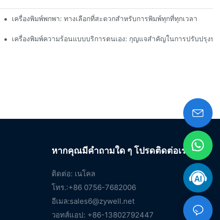
งการฉลากขนาดเล็ก
เครื่องพิมพ์พกพา: ทางเลือกที่สะดวกสำหรับการพิมพ์ทุกที่ทุกเวลา
เครื่องพิมพ์ความร้อนแบบบริการตนเอง: กุญแจสำคัญในการปรับปรุงป
หากคุณมีคำถามใด ๆ โปรดติดต่อเรา
ติดต่อ: เนโคล
โทร.:+86 0756-7682006
อีเมล:
sales6@zywell.net
วอทส์แอป: +86-13802792447