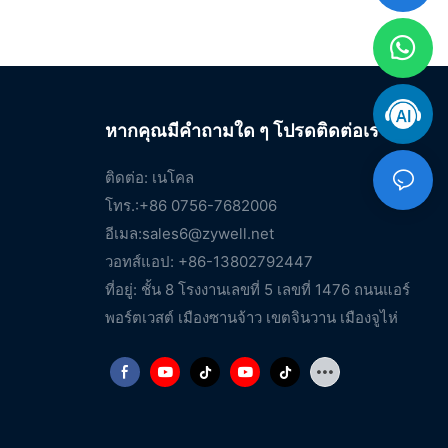
หากคุณมีคำถามใด ๆ โปรดติดต่อเรา
ติดต่อ: เนโคล
โทร.:+86 0756-7682006
อีเมล:
sales6@zywell.net
วอทส์แอป: +86-13802792447
ที่อยู่: ชั้น 8 โรงงานเลขที่ 5 เลขที่ 1476 ถนนแอร์
พอร์ตเวสต์ เมืองซานจ้าว เขตจินวาน เมืองจูไห่