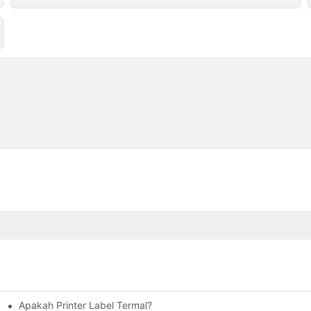
Apakah Printer Label Termal?
ter Label Meningkatkan Efisiensi Gudang Anda