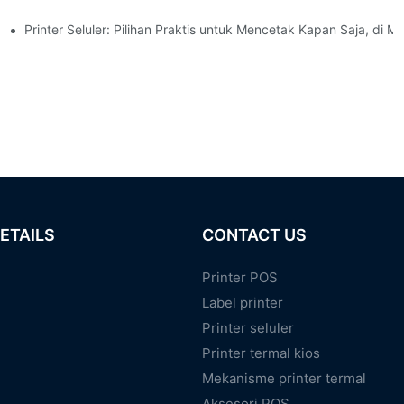
il
Printer Seluler: Pilihan Praktis untuk Mencetak Kapan Saja, di M
ETAILS
CONTACT US
Printer POS
Label printer
Printer seluler
Printer termal kios
Mekanisme printer termal
Aksesori POS