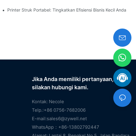
ana Saja
Printer Struk Portabel: Tingkatkan Efisiensi Bisnis Kecil Anda
Jika Anda memiliki pertanyaan,
silakan hubungi kami.
Kontak: Necole
Telp.:+86 0756-7682006
E-mail:
sales6@zywell.net
WhatsApp：+86-13802792447
Alamat: Lantai 8, Bengkel No.5, Jalan Bandara