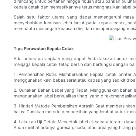
dirancang untuk bertahan hingga ribuan atau bahkan puluh
kepala cetak dan memastikannya terus menghasilkan label ber
Salah satu faktor utama yang dapat memengaruhi masa p
menyebabkan keausan lebih lanjut pada kepala cetak, seh
membantu mencegah keausan dini dan memperpanjang masa 
Tips Perawatan Kepala Cetak
Ada beberapa langkah yang dapat Anda lakukan untuk mera
menjaga kepala cetak tetap bersih dan berfungsi dengan bai
1. Pembersihan Rutin: Membersihkan kepala cetak printer
menggunakan kain bebas serat atau kapas yang sedikit dibas
2. Gunakan Bahan Label yang Tepat: Menggunakan bahan la
menggunakan label berkualitas tinggi yang direkomendasikan
3. Hindari Metode Pembersihan Abrasif: Saat membersihka
halus. Gunakan metode pembersihan yang lembut untuk men
4. Lakukan Uji Cetak: Mencetak label uji secara teratur da
Anda melihat adanya goresan, noda, atau area yang hilang p