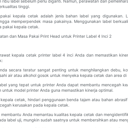
an ribu label sebelum perlu diganti. Namun, perawatan dan pemeli
kualitas tinggi.
akai kepala cetak adalah jenis bahan label yang digunakan. 
ingga memperpendek masa pakainya. Menggunakan label berkualit
pakai kepala cetak.
wat kepala cetak printer label 4 inci Anda dan memastikan kiner
k:
 Anda secara teratur sangat penting untuk menghilangkan debu, 
ahi air atau alkohol gosok untuk menyeka kepala cetak dan area di
bel yang tepat untuk printer Anda dapat membantu mencegah keau
 untuk model printer Anda guna memastikan kinerja optimal.
n kepala cetak, hindari penggunaan benda tajam atau bahan abr
cegah kerusakan pada kepala cetak.
pat membantu Anda memantau kualitas kepala cetak dan mengidentifik
ada label uji, mungkin sudah saatnya untuk membersihkan atau meng