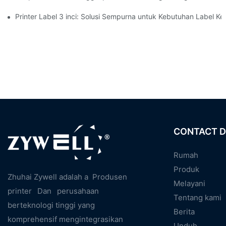
Printer Label 3 inci: Solusi Sempurna untuk Kebutuhan Label Kec
CONTACT D
Rumah
Produk
Zhuhai Zywell adalah a
Produsen
Melayani
printer
Dan
perusahaan
Tentang kami
berteknologi tinggi yang
Berita
komprehensif mengintegrasikan
Unduh