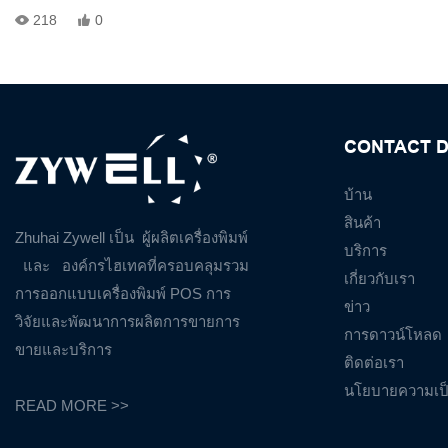
และแสดงทุกอย่างที่รวมอยู่ในแพ็คเกจ
218
0
คุณจะเห็นสิ่งที่มาพร้อมกับเครื่องพิมพ์—เช่นสายไฟสายเคเบิล USB
ตัวอย่างม้วนกระดาษและคู่มือผู้ใช้—และดูการออกแบบและพอร์ตอย่าง
ใกล้ชิด วิดีโอนี้ยังให้มุมมองที่รวดเร็วว่าเครื่องพิมพ์เชื่อมต่อและเตรียม
CONTACT D
การสำหรับการใช้งานครั้งแรก
บ้าน
สินค้า
Zhuhai Zywell เป็น
ผู้ผลิตเครื่องพิมพ์
บริการ
และ
องค์กรไฮเทคที่ครอบคลุมรวม
เกี่ยวกับเรา
การออกแบบเครื่องพิมพ์ POS การ
ข่าว
วิจัยและพัฒนาการผลิตการขายการ
การดาวน์โหลด
ขายและบริการ
ติดต่อเรา
นโยบายความเป็
READ MORE >>