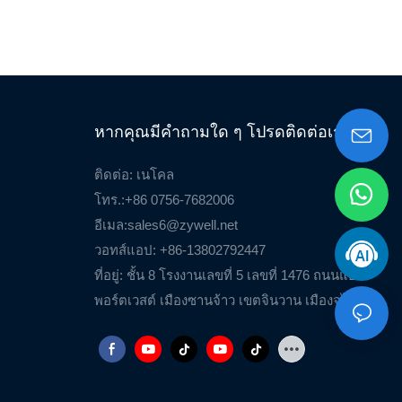
หากคุณมีคำถามใด ๆ โปรดติดต่อเรา
ติดต่อ: เนโคล
โทร.:+86 0756-7682006
อีเมล:
sales6@zywell.net
วอทส์แอป: +86-13802792447
ที่อยู่: ชั้น 8 โรงงานเลขที่ 5 เลขที่ 1476 ถนนแอร์
พอร์ตเวสต์ เมืองซานจ้าว เขตจินวาน เมืองจูไห่