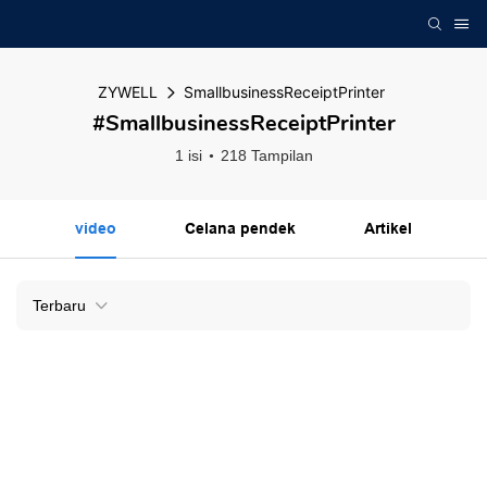
ZYWELL
SmallbusinessReceiptPrinter
#SmallbusinessReceiptPrinter
1 isi
218 Tampilan
video
Celana pendek
Artikel
Terbaru