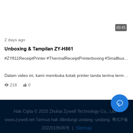
00:45
2 days ago
Unboxing & Tampilan ZY-H861
#ZY811ReceiptPrinter
#ThermalReceiptPrinterboxing
#SmallbusinessReceiptPrinter
Dalam video ini, kami membuka kotak printer tanda terima termal
ZY811 dan menunjukkan semuanya termasuk dalam paket.
218
0
Anda akan melihat apa yang datang dengan printer—seperti
Hak Cipta © 2025 Zhuhai Zywell Technology Co., Ltd. -
kabel daya, kabel USB, gulungan kertas sampel, dan panduan
www.zywell.net Semua hak dilindungi undang -undang.
粤ICP备
pengguna—Dan lihat lebih dekat pada desain dan portnya. Video
2022019545号
|
Sitemap
ini juga memberikan pandangan cepat tentang bagaimana printer