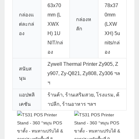
63x70
78x37
กล่องแ
mm (L
0mm
กล่องห
ต่ละกล่
XWX
(LXW
ลัก
อง
H) 1U
XH) 5u
NIT/กล่
nits/กล่
อง
อง
Zywell Thermal Printer Zy905, Z
สนับส
y907, Zy-Q821, Zy808, Zy306 ฯล
นุน
ฯ
แอปพลิ
ร้านค้า, ร้านเสริมสวย, โรงแรม, ค้
เคชัน
าปลีก, ร้านอาหาร ฯลฯ