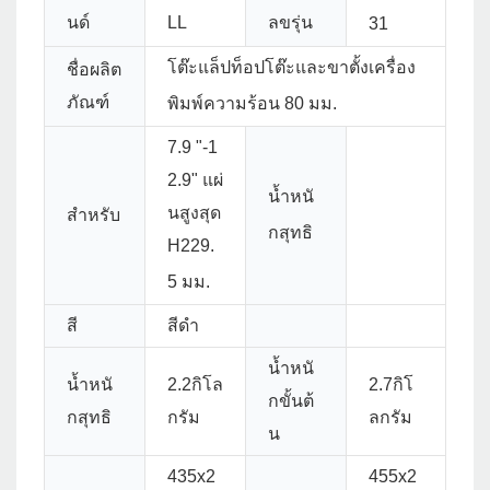
นด์
LL
ลขรุ่น
31
โต๊ะแล็ปท็อปโต๊ะและขาตั้งเครื่อง
ชื่อผลิต
ภัณฑ์
พิมพ์ความร้อน 80 มม.
7.9 "-1
2.9" แผ่
น้ำหนั
นสูงสุด
สำหรับ
กสุทธิ
H229.
5 มม.
สี
สีดำ
น้ำหนั
น้ำหนั
2.2กิโล
2.7กิโ
กขั้นต้
กสุทธิ
กรัม
ลกรัม
น
435x2
455x2