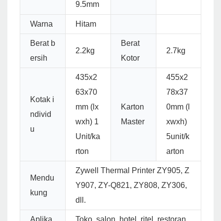
9.5mm
Warna
Hitam
Berat b
Berat
2.2kg
2.7kg
ersih
Kotor
435x2
455x2
63x70
78x37
Kotak i
mm (lx
Karton
0mm (l
ndivid
wxh) 1
Master
xwxh)
u
Unit/ka
5unit/k
rton
arton
Zywell Thermal Printer ZY905, Z
Mendu
Y907, ZY-Q821, ZY808, ZY306,
kung
dll.
Aplika
Toko, salon, hotel, ritel, restoran,