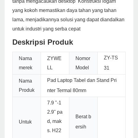
tanpa mengacaukan desktop Konstruksi logam
yang kokoh memastikan daya tahan yang tahan
lama, menjadikannya solusi yang dapat diandalkan
untuk industri yang serba cepat
Deskripsi Produk
ZY-TS
Nama
ZYWE
Nomor
merek
LL
Model
31
Pad Laptop Tabel dan Stand Pri
Nama
Produk
nter Termal 80mm
7.9 "-1
2.9" pa
Berat b
d, mak
Untuk
ersih
s. H22