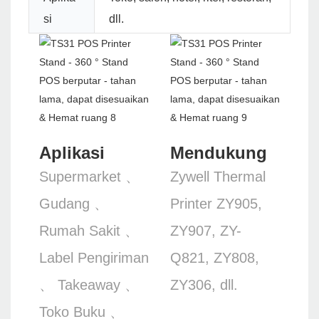
si
dll.
Aplikasi
Mendukung
Supermarket 、
Zywell Thermal
Gudang 、
Printer ZY905,
Rumah Sakit 、
ZY907, ZY-
Label Pengiriman
Q821, ZY808,
、 Takeaway 、
ZY306, dll.
Toko Buku 、