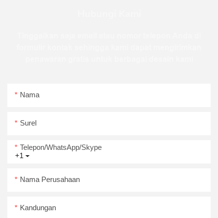
Hubungi Kami
Tinggalkan saja email atau nomor telepon Anda di
formulir kontak sehingga kami dapat mengirimkan
penawaran gratis untuk berbagai desain kami
Nama
Surel
Telepon/WhatsApp/Skype
+1
Nama Perusahaan
Kandungan