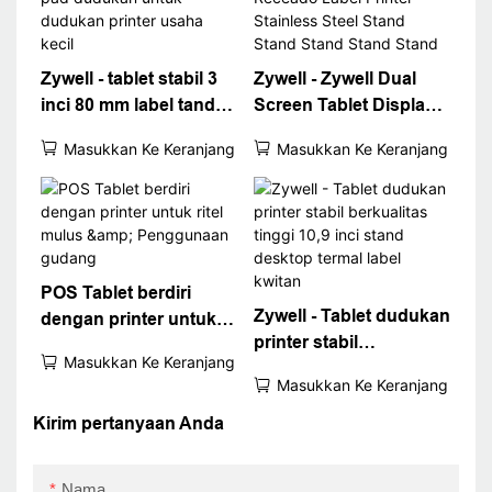
Stand
Zywell - tablet stabil 3
Zywell - Zywell Dual
inci 80 mm label tanda
Screen Tablet Display
terima termal printer
Stand 80mm Thermal
Masukkan Ke Keranjang
Masukkan Ke Keranjang
stand pad dudukan
Receado Label Printer
untuk dudukan printer
Stainless Steel Stand
usaha kecil
Stand Stand Stand
Stand
POS Tablet berdiri
Zywell - Tablet dudukan
dengan printer untuk
printer stabil
ritel mulus &
Masukkan Ke Keranjang
berkualitas tinggi 10,9
Penggunaan gudang
Masukkan Ke Keranjang
inci stand desktop
termal label kwitan
Kirim pertanyaan Anda
Nama