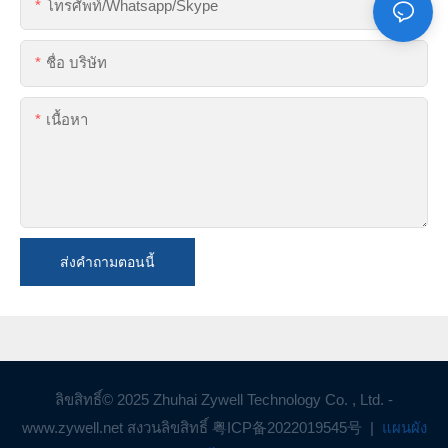
โทรศัพท์/whatsapp/skype
ชื่อ บริษัท
เนื้อหา
ส่งคำถามตอนนี้
ลิขสิทธิ์© 2025 Zhuhai Zywell Technology Co. , Ltd. -
www.zywell.net สงวนลิขสิทธิ์
粤ICP备2022019545号
|
แผนผัง