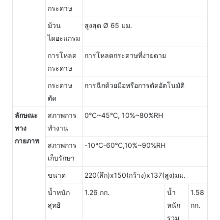
กระดาษ
ม้วน
สูงสุด Ø 65 มม.
ไดอะแกรม
การโหลด
การโหลดกระดาษที่ง่ายดาย
กระดาษ
กระดาษ
การฉีกด้วยมือหรือการตัดอัตโนมัติ
ตัด
ลักษณะ
สภาพการ
0°C~45°C, 10%~80%RH
ทาง
ทำงาน
กายภาพ
สภาพการ
-10°C-60°C,10%~90%RH
เก็บรักษา
ขนาด
220(ลึก)x150(กว้าง)x137(สูง)มม.
น้ำหนัก
1.26 กก.
น้ำ
1.58
สุทธิ
หนัก
กก.
รวม