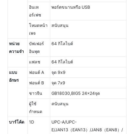
อินเท
พอร์ตขนานหรือ USB
อร์เฟซ
โหมดหน้า
สนับสนุน
เพจ
หน่วย
บัฟเฟอร์
64 กิโลไบต์
ความจำ
อินพุต
แฟลช
64 กิโลไบต์
แบบ
ฟอนต์ A
จุด 9x9
อักษร
ฟอนต์ B
จุด 7x9
ชาวจีน
GB18030,BIG5 24x24จุด
ผู้ใช้
สนับสนุน
กำหนด
บาร์โค้ด
1D
UPC-A/UPC-
E/JAN13（EAN13）/JAN8（EAN8）/