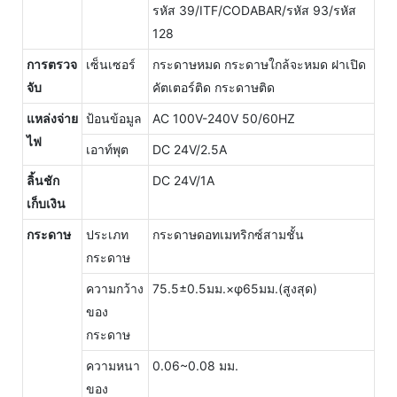
รหัส 39/ITF/CODABAR/รหัส 93/รหัส
128
การตรวจ
เซ็นเซอร์
กระดาษหมด กระดาษใกล้จะหมด ฝาเปิด
จับ
คัตเตอร์ติด กระดาษติด
แหล่งจ่าย
ป้อนข้อมูล
AC 100V-240V 50/60HZ
ไฟ
เอาท์พุต
DC 24V/2.5A
ลิ้นชัก
DC 24V/1A
เก็บเงิน
กระดาษ
ประเภท
กระดาษดอทเมทริกซ์สามชั้น
กระดาษ
ความกว้าง
75.5±0.5มม.×φ65มม.(สูงสุด)
ของ
กระดาษ
ความหนา
0.06~0.08 มม.
ของ