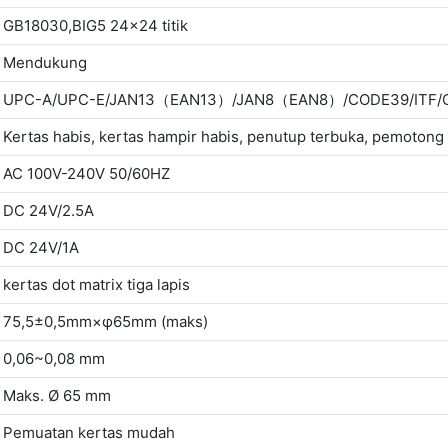
GB18030,BIG5 24x24 titik
Mendukung
UPC-A/UPC-E/JAN13（EAN13）/JAN8（EAN8）/CODE39/ITF/
Kertas habis, kertas hampir habis, penutup terbuka, pemotong
AC 100V-240V 50/60HZ
DC 24V/2.5A
DC 24V/1A
kertas dot matrix tiga lapis
75,5±0,5mm×φ65mm (maks)
0,06~0,08 mm
Maks. Ø 65 mm
Pemuatan kertas mudah