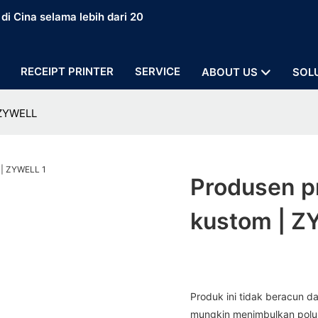
i Cina selama lebih dari 20
RECEIPT PRINTER
SERVICE
ABOUT US
SOL
 ZYWELL
Produsen pr
kustom | 
Produk ini tidak beracun da
mungkin menimbulkan polus