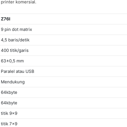
printer komersial.
Z76I
9 pin dot matrix
4,5 baris/detik
400 titik/garis
63±0,5 mm
Paralel atau USB
Mendukung
64kbyte
64kbyte
titik 9x9
titik 7x9