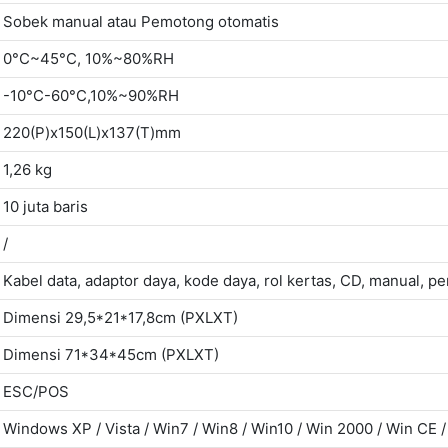
Sobek manual atau Pemotong otomatis
0°C~45°C, 10%~80%RH
-10°C-60°C,10%~90%RH
220(P)x150(L)x137(T)mm
1,26 kg
10 juta baris
/
Kabel data, adaptor daya, kode daya, rol kertas, CD, manual, p
Dimensi 29,5*21*17,8cm (PXLXT)
Dimensi 71*34*45cm (PXLXT)
ESC/POS
Windows XP / Vista / Win7 / Win8 / Win10 / Win 2000 / Win CE