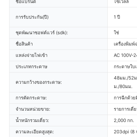
ชื่อแบรนด์
ไซเวลล์
การรับประกัน(ปี)
1 ปี
ชุดพัฒนาซอฟต์แวร์ (sdk):
ใช่
ชื่อสินค้า
เครื่องพิม
แหล่งจ่ายไฟเข้า
AC 100V-2
ประเภทกระดาษ
กระดาษใบเ
48มม./52ม
ความกว้างของกระดาษ:
ม./80มม.
การตัดกระดาษ:
การฉีกด้วย
จำนวนหน่วยขาย:
รายการเดี่ย
น้ำหนักรวมเดี่ยว:
2,000 กก.
ความละเอียดสูงสุด:
203dpi (8 