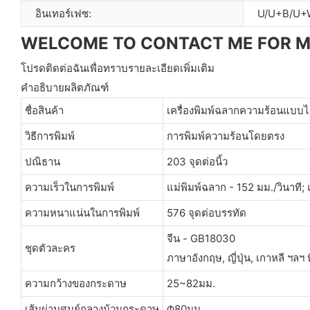
อินเทอร์เฟซ:
U/U+B/U+
WELCOME TO CONTACT ME FOR 
โปรดติดต่อฉันเพื่อทราบรายละเอียดเพิ่มเติม
คำอธิบายผลิตภัณฑ์
ชื่อสินค้า
เครื่องพิมพ์ฉลากความร้อนแบบไร้ห
วิธีการพิมพ์
การพิมพ์ความร้อนโดยตรง
ปณิธาน
203 จุดต่อนิ้ว
ความเร็วในการพิมพ์
แม่พิมพ์ฉลาก - 152 มม./วินาที;
ความหนาแน่นในการพิมพ์
576 จุดต่อบรรทัด
จีน - GB18030
ชุดตัวละคร
ภาษาอังกฤษ, ญี่ปุ่น, เกาหลี ฯลฯ 
ความกว้างของกระดาษ
25~82มม.
เส้นผ่านศูนย์กลางม้วนกระดาษ
Φ80มม.