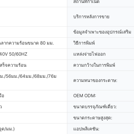
สถานที่กำเนิด
บริการหลังการขาย
ข้อมูลจำเพาะของอุปกรณ์เสริม
พ์ฉลากความร้อนขนาด 80 มม.
วิธีการพิมพ์
40V 50/60HZ
แหล่งจ่ายไฟออก
สร็จความร้อน
ความกว้างในการพิมพ์
ม./56มม./64มม./68มม./76ม
ความหนาของกระดาษ:
มือ
OEM ODM:
ว
ขนาดบรรจุภัณฑ์เดี่ยว:
ขนาดกระดาษสูงสุด:
จุด/มม.)
แอปพลิเคชัน: