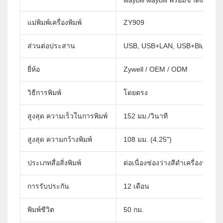
waybill waybill พร้อมขาตั้งฉลาก
แม่พิมพ์เครื่องพิมพ์
ZY909
ส่วนต่อประสาน
USB, USB+LAN, USB+Bluetoot
ยี่ห้อ
Zywell / OEM / ODM
วิธีการพิมพ์
โดยตรง
สูงสุด ความเร็วในการพิมพ์
152 มม./วินาที
สูงสุด ความกว้างพิมพ์
108 มม. (4.25")
ประเภทสื่อสิ่งพิมพ์
ต่อเนื่องช่องว่างสีดำเครื่องหมา
การรับประกัน
12 เดือน
พิมพ์ชีวิต
50 กม.