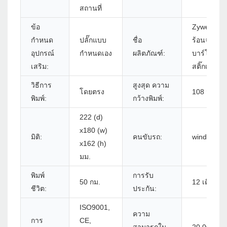
สถานที่
ข้อ
Zywell 4x
กำหนด
ปลั๊กแบบ
ชื่อ
ร้อนจัดส่ง
อุปกรณ์
กำหนดเอง
ผลิตภัณฑ์:
บาร์โค้ดเครื
เสริม:
สติ๊กเกอร์ 
วิธีการ
สูงสุด ความ
โดยตรง
108 มม. (4
พิมพ์:
กว้างพิมพ์:
222 (d)
x180 (w)
มิติ:
คนขับรถ:
windows/l
x162 (h)
มม.
พิมพ์
การรับ
50 กม.
12 เดือน
ชีวิต:
ประกัน:
ISO9001,
ความ
การ
CE,