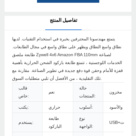
تفاصيل المنتج
يتمتع مهندسونا المحترفين بخبرة في استخدام التقنيات. لديها
نطاق واسع النطاق ويظهر على نطاق واسع في مجال الطابعات.
طابعة ملصق Zywell 4x6 Amazon FBA 110mm لصناعة
الخدمات اللوجستية ، تتمتع طابعة باركود الشحن الحرارية بأهمية
قفزة للأمام وحقن قوة دفع جديدة في تطوير الصناعة. مقارنة مع
تلك التقليدية ، من الأفضل أن تلبي متطلبات السوق.
حالة
قالب
مخزون
نعم
المنتجات:
خاص:
الأبيض والأسود
أسلوب:
حراري
يكتب:
نوع
طابعة
USB+بلوتوث
يستخدم:
الواجهة:
الباركود