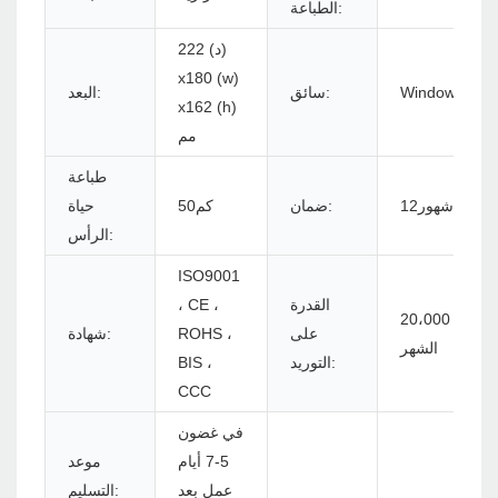
الطباعة:
222 (د)
x180 (w)
Windows/Lin
سائق:
البعد:
x162 (h)
مم
طباعة
شهور12
ضمان:
كم50
حياة
الرأس:
ISO9001
القدرة
، CE ،
20،000 قطعة في
على
ROHS ،
شهادة:
الشهر
التوريد:
BIS ،
CCC
في غضون
5-7 أيام
موعد
عمل بعد
التسليم: