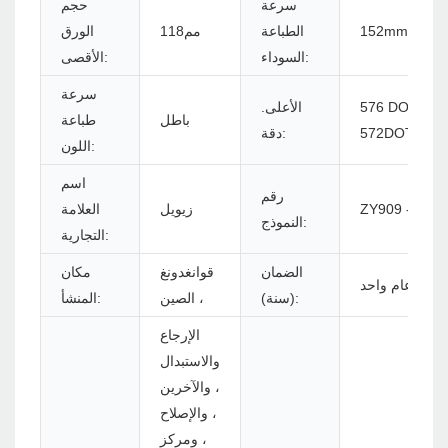
سرعة
حجم
152mm/s
الطباعة
مم118
الورق
السوداء:
الأقصى:
سرعة
 DOTS/LINE أو
الأعلى.
باطل
طباعة
572DOTS/LI
دقة:
اللون:
اسم
رقم
ZY909 - U+B
زيويل
العلامة
النموذج:
التجارية:
الضمان
قوانغدونغ
مكان
عام واحد
(سنة):
، الصين
المنشأ:
الإرجاع
والاستبدال
، والآخرين
، والإصلاح
، ومركز