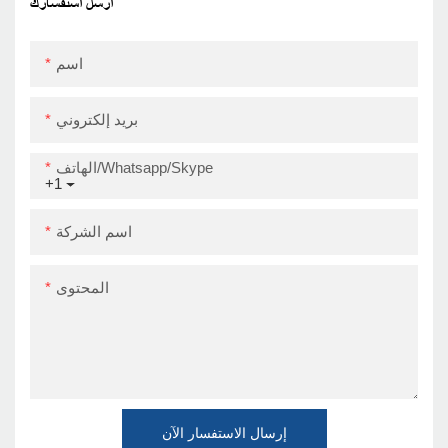
Zy909 Super
أرسل استفسارك
September
اسم
بريد إلكتروني
الهاتف/Whatsapp/Skype
+1
اسم الشركة
المحتوى
إرسال الاستفسار الآن