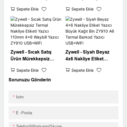
Etiket Yazıcı Kağıt Bin
Imprimante 108mm
Sepete Ekle
Sepete Ekle
ZY910 Adresi Waybill
Termal Etiket Yazıcı
Sticker Yazıcısı USB
Makinesi A6 Waybill
Yazıcı USB+BT
Zywell - Sıcak Satış
Zywell - Siyah Beyaz
Ürün Mürekkepsiz
4x6 Nakliye Etiket
Termal Nakliye Etiketi
Yazıcı Büyük Kağıt Bin
Sepete Ekle
Sepete Ekle
Yazıcı 110mm 4x6
ZY910 A6 Termal
Waybill Yazıcı ZY910
Barkod Yazıcı
Sorunuzu Gönderin
USB+WiFi
USB+WiFi
Isim
E -posta
Telefon/Whatsapp/Skype