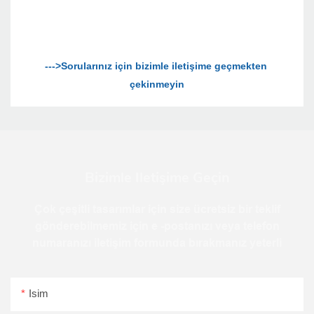
--->Sorularınız için bizimle iletişime geçmekten 
Bizimle Iletişime Geçin
Çok çeşitli tasarımlar için size ücretsiz bir teklif
gönderebilmemiz için e -postanızı veya telefon
numaranızı iletişim formunda bırakmanız yeterli
Isim