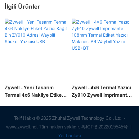
İlgili Ürünler
Zywell - Yeni Tasarım
Zywell - 4x6 Termal Yazıcı
Termal 4x6 Nakliye Etiket
Zy910 Zywell Imprimante
Yazıcı Kağıt Bin ZY910
108mm Termal Etiket
Adresi Waybill Sticker
Yazıcı Makinesi A6 Waybill
Yazıcısı USB
Yazıcı USB+BT
Telif Hakkı © 2025 Zhuhai Zywell Technology Co., Ltd. -
www.zywell.net Tüm hakları saklıdır.
粤ICP备2022019545号
|
Yer haritası