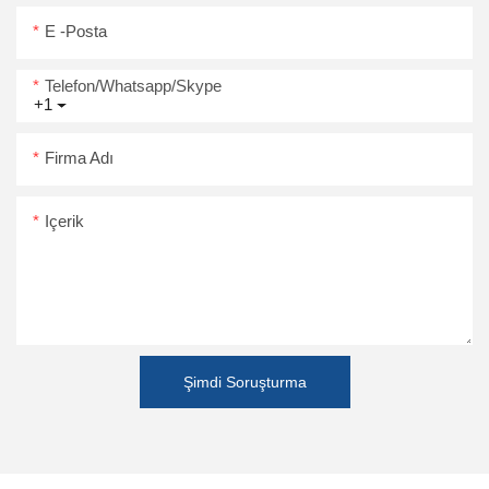
E -posta
Telefon/Whatsapp/Skype
+1
Firma Adı
Içerik
Şimdi Soruşturma