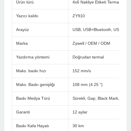
Ürün türü
4x6 Nakliye Etiketi Termal Yazı
Yazıcı kalıbı
ZY910
Arayüz
USB, USB+Bluetooth, USB+WiF
Marka
Zywell / OEM / ODM
Yazdırma yöntemi
Doğrudan termal
Maks. baskı hızı
152 mm/s
Maks. Baskı genişliği
108 mm (4.25 ")
Baskı Medya Türü
Sürekli, Gap, Black Mark, Fan ka
Garanti
12 aylar
Baskı Kafa Hayatı
30 km