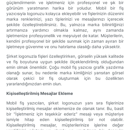
güçlendirmenin ve işletmeniz için profesyonel ve şık bir
görünüm yaratmanın harika bir yoludur. Mobil bir fiş
yazıcısıyla logonuzu kolayca ekleyebilir ve fişlerinizin düzenini
marka renklerinizi, yazı tiplerinizi ve mesajlarınızı içerecek
şekilde özelleştirebilirsiniz. Bu, yalnızca marka bilinirliğinizi
artırmanıza yardımcı olmakla kalmaz, aynı zamanda
işletmenize profesyonellik ve meşruiyet de katar. Müşterilerin,
kendini profesyonel bir şekilde sunmak için zaman ayıran bir
işletmeye güvenme ve onu hatırlama olasılığı daha yüksektir.
Şirket logonuzla fişleri özelleştirirken, görselin yüksek kalitede
ve fiş boyutuna uygun şekilde ölçeklendirilmiş olduğundan
emin olmak önemlidir. Çoğu mobil fiş yazıcısı grafik yazdırma
olanağı sunar, bu nedenle marka kimliğinizi yansıtan görsel
olarak çekici bir fiş oluşturmak için bu özellikten
yararlandığınızdan emin olun.
Kişiselleştirilmiş Mesajlar Ekleme
Mobil fiş yazıcıları, şirket logonuzun yanı sıra fişlerinize
kişiselleştirilmiş mesajlar eklemenize de olanak tanır. Bu, basit
bir "İşletmeniz için teşekkür ederiz" mesajı veya müşteriye
ismiyle hitap eden kişiselleştirilmiş bir not olabilir.
Kişiselleştirilmiş mesajlar, müşterilerinize işlerine değer