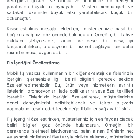
verdiğinizi gösterir ve olumlu ve unutulmaz bir deneyim
yaratmada büyük rol oynayabilir. Müşteri memnuniyeti ve
sadakati üzerinde büyük etki yaratabilecek küçük bir
dokunuştur.
Kişiselleştirilmiş mesajlar eklerken, müşterilerinizle nasıl bir
bağ kuracağınızı göz önünde bulundurun. Örneğin, bir kahve
dükkanı işletiyorsanız, samimi ve neşeli bir mesaj iyi
karşılanabilirken, profesyonel bir hizmet sağlayıcı için daha
resmi bir mesaj uygun olabilir.
Fiş İçeriğini Özelleştirme
Mobil fiş yazıcısı kullanmanın bir diğer avantajı da fişlerinizin
içeriğini işletmenizle ilgili belirli bilgileri içerecek şekilde
özelleştirebilmenizdir. Bu, ürün veya hizmetlerin ayrıntılı
listelerini, promosyonları, iade politikalarını veya özel teklifleri
içerebilir. Fişlerinizin içeriğini özelleştirerek, müşterilerinize
genel deneyimlerini geliştirebilecek ve tekrar alışveriş
yapmalarını teşvik edebilecek değerli bilgiler sağlayabilirsiniz.
Fiş içeriğini özelleştirirken, müşterileriniz için en faydalı olacak
belirli bilgileri göz önünde bulundurun. Örneğin, bir
perakende işletmesi işletiyorsanız, satın alınan ürünlerin net
ve ayrıntılı bir listesini fiyatlarıyla birlikte eklemek, müşterilerin