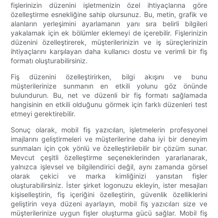
fişlerinizin düzenini işletmenizin özel ihtiyaçlarına göre
özelleştirme esnekliğine sahip olursunuz. Bu, metin, grafik ve
alanların yerleşimini ayarlamanın yanı sıra belirli bilgileri
yakalamak için ek bölümler eklemeyi de içerebilir. Fişlerinizin
düzenini özelleştirerek, müşterilerinizin ve iş süreçlerinizin
ihtiyaçlarını karşılayan daha kullanıcı dostu ve verimli bir fiş
formatı oluşturabilirsiniz.
Fiş düzenini özelleştirirken, bilgi akışını ve bunu
müşterilerinize sunmanın en etkili yolunu göz önünde
bulundurun. Bu, net ve düzenli bir fiş formatı sağlamada
hangisinin en etkili olduğunu görmek için farklı düzenleri test
etmeyi gerektirebilir.
Sonuç olarak, mobil fiş yazıcıları, işletmelerin profesyonel
imajlarını geliştirmeleri ve müşterilerine daha iyi bir deneyim
sunmaları için çok yönlü ve özelleştirilebilir bir çözüm sunar.
Mevcut çeşitli özelleştirme seçeneklerinden yararlanarak,
yalnızca işlevsel ve bilgilendirici değil, aynı zamanda görsel
olarak çekici ve marka kimliğinizi yansıtan fişler
oluşturabilirsiniz. İster şirket logonuzu ekleyin, ister mesajları
kişiselleştirin, fiş içeriğini özelleştirin, güvenlik özelliklerini
geliştirin veya düzeni ayarlayın, mobil fiş yazıcıları size ve
müşterilerinize uygun fişler oluşturma gücü sağlar. Mobil fiş