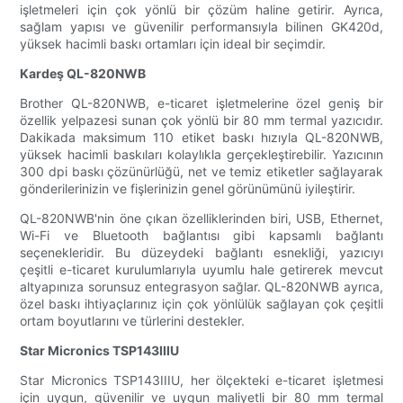
işletmeleri için çok yönlü bir çözüm haline getirir. Ayrıca,
sağlam yapısı ve güvenilir performansıyla bilinen GK420d,
yüksek hacimli baskı ortamları için ideal bir seçimdir.
Kardeş QL-820NWB
Brother QL-820NWB, e-ticaret işletmelerine özel geniş bir
özellik yelpazesi sunan çok yönlü bir 80 mm termal yazıcıdır.
Dakikada maksimum 110 etiket baskı hızıyla QL-820NWB,
yüksek hacimli baskıları kolaylıkla gerçekleştirebilir. Yazıcının
300 dpi baskı çözünürlüğü, net ve temiz etiketler sağlayarak
gönderilerinizin ve fişlerinizin genel görünümünü iyileştirir.
QL-820NWB'nin öne çıkan özelliklerinden biri, USB, Ethernet,
Wi-Fi ve Bluetooth bağlantısı gibi kapsamlı bağlantı
seçenekleridir. Bu düzeydeki bağlantı esnekliği, yazıcıyı
çeşitli e-ticaret kurulumlarıyla uyumlu hale getirerek mevcut
altyapınıza sorunsuz entegrasyon sağlar. QL-820NWB ayrıca,
özel baskı ihtiyaçlarınız için çok yönlülük sağlayan çok çeşitli
ortam boyutlarını ve türlerini destekler.
Star Micronics TSP143IIIU
Star Micronics TSP143IIIU, her ölçekteki e-ticaret işletmesi
için uygun, güvenilir ve uygun maliyetli bir 80 mm termal