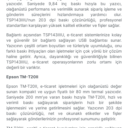
yazıcıdır. Saniyede 9,84 inç baskı hızıyla bu yazıcı,
olağanüstü performans ve verimlilik sunarak sipariş işleme ve
gönderim süreçlerini hızlandırmaya yardımcı olur.
TSP143IIIU'nun 203 dpi baskı çözünürlüğü, profesyonel
standartları karşılayan yüksek kaliteli etiketler ve fişler sağlar.
Bağlantı açısından TSP143IIIU, e-ticaret sistemlerinize kolay
ve güvenilir bir bağlantı sağlayan USB bağlantısı sunar.
Yazıcının çeşitli ortam boyutları ve türleriyle uyumluluğu, onu
farklı baskı ihtiyaçları olan işletmeler için çok yönlü bir çözüm
haline getirir. Ayrıca, dayanıklılığı ve güvenilirliğiyle bilinen
TSP143IIIU, e-ticaret operasyonlarının zorlu ortamı için
değerli bir varlıktır.
Epson TM-T20II
Epson TM-T20II, e-ticaret işletmeleri için olağanüstü değer
sunan kompakt ve uygun fiyatlı bir 80 mm termal yazıcıdır.
Saniyede 200 mm'ye varan baskı hızıyla TM-T20II, hızlı ve
verimli baskı sağlayarak siparişlerin hızlı bir şekilde
işlenmesini ve yerine getirilmesini sağlar. Yazıcının 203 dpi
baskı çözünürlüğü, net ve okunaklı etiketler ve fişler
sağlayarak gönderilerinizin profesyonel sunumunu geliştirir.