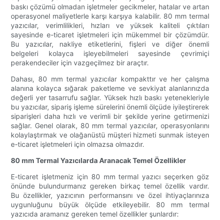
baskı çözümü olmadan işletmeler gecikmeler, hatalar ve artan
operasyonel maliyetlerle karşı karşıya kalabilir. 80 mm termal
yazıcılar, verimlilikleri, hızları ve yüksek kaliteli çıktıları
sayesinde e-ticaret işletmeleri için mükemmel bir çözümdür.
Bu yazıcılar, nakliye etiketlerini, fişleri ve diğer önemli
belgeleri kolayca işleyebilmeleri sayesinde çevrimiçi
perakendeciler için vazgeçilmez bir araçtır.
Dahası, 80 mm termal yazıcılar kompakttır ve her çalışma
alanına kolayca sığarak paketleme ve sevkiyat alanlarınızda
değerli yer tasarrufu sağlar. Yüksek hızlı baskı yetenekleriyle
bu yazıcılar, sipariş işleme sürelerini önemli ölçüde iyileştirerek
siparişleri daha hızlı ve verimli bir şekilde yerine getirmenizi
sağlar. Genel olarak, 80 mm termal yazıcılar, operasyonlarını
kolaylaştırmak ve olağanüstü müşteri hizmeti sunmak isteyen
e-ticaret işletmeleri için olmazsa olmazdır.
80 mm Termal Yazıcılarda Aranacak Temel Özellikler
E-ticaret işletmeniz için 80 mm termal yazıcı seçerken göz
önünde bulundurmanız gereken birkaç temel özellik vardır.
Bu özellikler, yazıcının performansını ve özel ihtiyaçlarınıza
uygunluğunu büyük ölçüde etkileyebilir. 80 mm termal
yazıcıda aramanız gereken temel özellikler şunlardır: