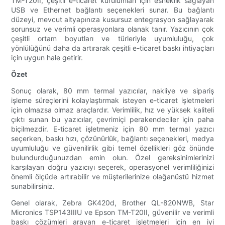
TM-T20II, çeşitli e-ticaret kurulumları için esneklik sağlayan
USB ve Ethernet bağlantı seçenekleri sunar. Bu bağlantı
düzeyi, mevcut altyapınıza kusursuz entegrasyon sağlayarak
sorunsuz ve verimli operasyonlara olanak tanır. Yazıcının çok
çeşitli ortam boyutları ve türleriyle uyumluluğu, çok
yönlülüğünü daha da artırarak çeşitli e-ticaret baskı ihtiyaçları
için uygun hale getirir.
Özet
Sonuç olarak, 80 mm termal yazıcılar, nakliye ve sipariş
işleme süreçlerini kolaylaştırmak isteyen e-ticaret işletmeleri
için olmazsa olmaz araçlardır. Verimlilik, hız ve yüksek kaliteli
çıktı sunan bu yazıcılar, çevrimiçi perakendeciler için paha
biçilmezdir. E-ticaret işletmeniz için 80 mm termal yazıcı
seçerken, baskı hızı, çözünürlük, bağlantı seçenekleri, medya
uyumluluğu ve güvenilirlik gibi temel özellikleri göz önünde
bulundurduğunuzdan emin olun. Özel gereksinimlerinizi
karşılayan doğru yazıcıyı seçerek, operasyonel verimliliğinizi
önemli ölçüde artırabilir ve müşterilerinize olağanüstü hizmet
sunabilirsiniz.
Genel olarak, Zebra GK420d, Brother QL-820NWB, Star
Micronics TSP143IIIU ve Epson TM-T20II, güvenilir ve verimli
baskı çözümleri arayan e-ticaret işletmeleri için en iyi