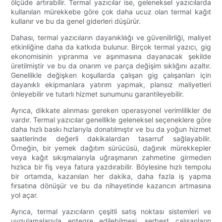
ölçüde artırabilir. Termal yazıcılar ise, geleneksel yazıcılarda
kullanılan mürekkebe göre çok daha ucuz olan termal kağıt
kullanır ve bu da genel giderleri düşürür.
Dahası, termal yazıcıların dayanıklılığı ve güvenilirliği, maliyet
etkinliğine daha da katkıda bulunur. Birçok termal yazıcı, gig
ekonomisinin yıpranma ve aşınmasına dayanacak şekilde
üretilmiştir ve bu da onarım ve parça değişim sıklığını azaltır.
Genellikle değişken koşullarda çalışan gig çalışanları için
dayanıklı ekipmanlara yatırım yapmak, plansız maliyetleri
önleyebilir ve tutarlı hizmet sunumunu garantileyebilir.
Ayrıca, dikkate alınması gereken operasyonel verimlilikler de
vardır. Termal yazıcılar genellikle geleneksel seçeneklere göre
daha hızlı baskı hızlarıyla donatılmıştır ve bu da yoğun hizmet
saatlerinde değerli dakikalardan tasarruf sağlayabilir.
Örneğin, bir yemek dağıtım sürücüsü, dağınık mürekkepler
veya kağıt sıkışmalarıyla uğraşmanın zahmetine girmeden
hızlıca bir fiş veya fatura yazdırabilir. Böylesine hızlı tempolu
bir ortamda, kazanılan her dakika, daha fazla iş yapma
fırsatına dönüşür ve bu da nihayetinde kazancın artmasına
yol açar.
Ayrıca, termal yazıcıların çeşitli satış noktası sistemleri ve
uygulamalarıyla entegre edilebilmesi, serbest çalışanların