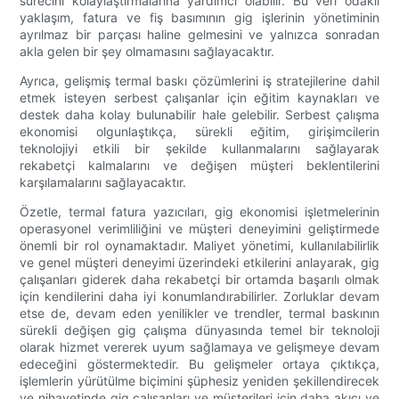
sürecini kolaylaştırmalarına yardımcı olabilir. Bu veri odaklı
yaklaşım, fatura ve fiş basımının gig işlerinin yönetiminin
ayrılmaz bir parçası haline gelmesini ve yalnızca sonradan
akla gelen bir şey olmamasını sağlayacaktır.
Ayrıca, gelişmiş termal baskı çözümlerini iş stratejilerine dahil
etmek isteyen serbest çalışanlar için eğitim kaynakları ve
destek daha kolay bulunabilir hale gelebilir. Serbest çalışma
ekonomisi olgunlaştıkça, sürekli eğitim, girişimcilerin
teknolojiyi etkili bir şekilde kullanmalarını sağlayarak
rekabetçi kalmalarını ve değişen müşteri beklentilerini
karşılamalarını sağlayacaktır.
Özetle, termal fatura yazıcıları, gig ekonomisi işletmelerinin
operasyonel verimliliğini ve müşteri deneyimini geliştirmede
önemli bir rol oynamaktadır. Maliyet yönetimi, kullanılabilirlik
ve genel müşteri deneyimi üzerindeki etkilerini anlayarak, gig
çalışanları giderek daha rekabetçi bir ortamda başarılı olmak
için kendilerini daha iyi konumlandırabilirler. Zorluklar devam
etse de, devam eden yenilikler ve trendler, termal baskının
sürekli değişen gig çalışma dünyasında temel bir teknoloji
olarak hizmet vererek uyum sağlamaya ve gelişmeye devam
edeceğini göstermektedir. Bu gelişmeler ortaya çıktıkça,
işlemlerin yürütülme biçimini şüphesiz yeniden şekillendirecek
ve nihayetinde gig çalışanları ve müşterileri için daha akıcı ve