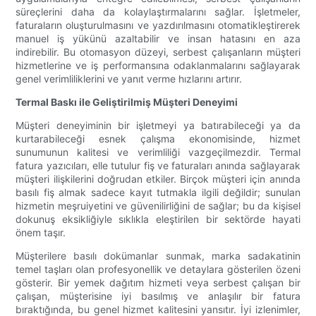
süreçlerini daha da kolaylaştırmalarını sağlar. İşletmeler,
faturaların oluşturulmasını ve yazdırılmasını otomatikleştirerek
manuel iş yükünü azaltabilir ve insan hatasını en aza
indirebilir. Bu otomasyon düzeyi, serbest çalışanların müşteri
hizmetlerine ve iş performansına odaklanmalarını sağlayarak
genel verimliliklerini ve yanıt verme hızlarını artırır.
Termal Baskı ile Geliştirilmiş Müşteri Deneyimi
Müşteri deneyiminin bir işletmeyi ya batırabileceği ya da
kurtarabileceği esnek çalışma ekonomisinde, hizmet
sunumunun kalitesi ve verimliliği vazgeçilmezdir. Termal
fatura yazıcıları, elle tutulur fiş ve faturaları anında sağlayarak
müşteri ilişkilerini doğrudan etkiler. Birçok müşteri için anında
basılı fiş almak sadece kayıt tutmakla ilgili değildir; sunulan
hizmetin meşruiyetini ve güvenilirliğini de sağlar; bu da kişisel
dokunuş eksikliğiyle sıklıkla eleştirilen bir sektörde hayati
önem taşır.
Müşterilere basılı dokümanlar sunmak, marka sadakatinin
temel taşları olan profesyonellik ve detaylara gösterilen özeni
gösterir. Bir yemek dağıtım hizmeti veya serbest çalışan bir
çalışan, müşterisine iyi basılmış ve anlaşılır bir fatura
bıraktığında, bu genel hizmet kalitesini yansıtır. İyi izlenimler,