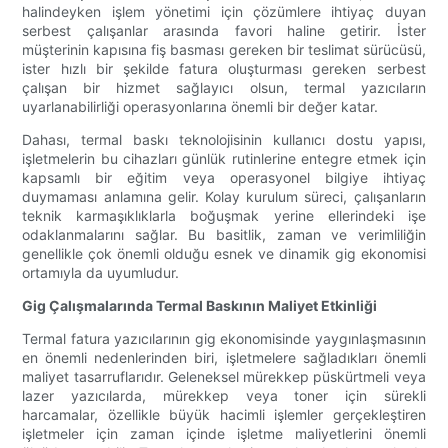
halindeyken işlem yönetimi için çözümlere ihtiyaç duyan
serbest çalışanlar arasında favori haline getirir. İster
müşterinin kapısına fiş basması gereken bir teslimat sürücüsü,
ister hızlı bir şekilde fatura oluşturması gereken serbest
çalışan bir hizmet sağlayıcı olsun, termal yazıcıların
uyarlanabilirliği operasyonlarına önemli bir değer katar.
Dahası, termal baskı teknolojisinin kullanıcı dostu yapısı,
işletmelerin bu cihazları günlük rutinlerine entegre etmek için
kapsamlı bir eğitim veya operasyonel bilgiye ihtiyaç
duymaması anlamına gelir. Kolay kurulum süreci, çalışanların
teknik karmaşıklıklarla boğuşmak yerine ellerindeki işe
odaklanmalarını sağlar. Bu basitlik, zaman ve verimliliğin
genellikle çok önemli olduğu esnek ve dinamik gig ekonomisi
ortamıyla da uyumludur.
Gig Çalışmalarında Termal Baskının Maliyet Etkinliği
Termal fatura yazıcılarının gig ekonomisinde yaygınlaşmasının
en önemli nedenlerinden biri, işletmelere sağladıkları önemli
maliyet tasarruflarıdır. Geleneksel mürekkep püskürtmeli veya
lazer yazıcılarda, mürekkep veya toner için sürekli
harcamalar, özellikle büyük hacimli işlemler gerçekleştiren
işletmeler için zaman içinde işletme maliyetlerini önemli