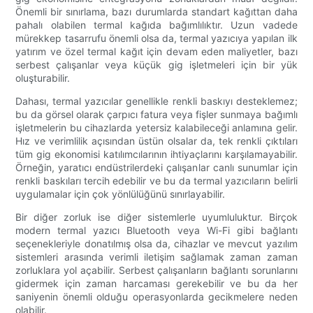
Önemli bir sınırlama, bazı durumlarda standart kağıttan daha
pahalı olabilen termal kağıda bağımlılıktır. Uzun vadede
mürekkep tasarrufu önemli olsa da, termal yazıcıya yapılan ilk
yatırım ve özel termal kağıt için devam eden maliyetler, bazı
serbest çalışanlar veya küçük gig işletmeleri için bir yük
oluşturabilir.
Dahası, termal yazıcılar genellikle renkli baskıyı desteklemez;
bu da görsel olarak çarpıcı fatura veya fişler sunmaya bağımlı
işletmelerin bu cihazlarda yetersiz kalabileceği anlamına gelir.
Hız ve verimlilik açısından üstün olsalar da, tek renkli çıktıları
tüm gig ekonomisi katılımcılarının ihtiyaçlarını karşılamayabilir.
Örneğin, yaratıcı endüstrilerdeki çalışanlar canlı sunumlar için
renkli baskıları tercih edebilir ve bu da termal yazıcıların belirli
uygulamalar için çok yönlülüğünü sınırlayabilir.
Bir diğer zorluk ise diğer sistemlerle uyumluluktur. Birçok
modern termal yazıcı Bluetooth veya Wi-Fi gibi bağlantı
seçenekleriyle donatılmış olsa da, cihazlar ve mevcut yazılım
sistemleri arasında verimli iletişim sağlamak zaman zaman
zorluklara yol açabilir. Serbest çalışanların bağlantı sorunlarını
gidermek için zaman harcaması gerekebilir ve bu da her
saniyenin önemli olduğu operasyonlarda gecikmelere neden
olabilir.