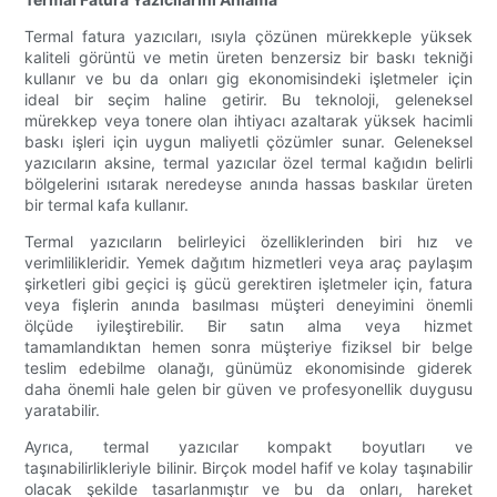
Termal fatura yazıcıları, ısıyla çözünen mürekkeple yüksek
kaliteli görüntü ve metin üreten benzersiz bir baskı tekniği
kullanır ve bu da onları gig ekonomisindeki işletmeler için
ideal bir seçim haline getirir. Bu teknoloji, geleneksel
mürekkep veya tonere olan ihtiyacı azaltarak yüksek hacimli
baskı işleri için uygun maliyetli çözümler sunar. Geleneksel
yazıcıların aksine, termal yazıcılar özel termal kağıdın belirli
bölgelerini ısıtarak neredeyse anında hassas baskılar üreten
bir termal kafa kullanır.
Termal yazıcıların belirleyici özelliklerinden biri hız ve
verimlilikleridir. Yemek dağıtım hizmetleri veya araç paylaşım
şirketleri gibi geçici iş gücü gerektiren işletmeler için, fatura
veya fişlerin anında basılması müşteri deneyimini önemli
ölçüde iyileştirebilir. Bir satın alma veya hizmet
tamamlandıktan hemen sonra müşteriye fiziksel bir belge
teslim edebilme olanağı, günümüz ekonomisinde giderek
daha önemli hale gelen bir güven ve profesyonellik duygusu
yaratabilir.
Ayrıca, termal yazıcılar kompakt boyutları ve
taşınabilirlikleriyle bilinir. Birçok model hafif ve kolay taşınabilir
olacak şekilde tasarlanmıştır ve bu da onları, hareket