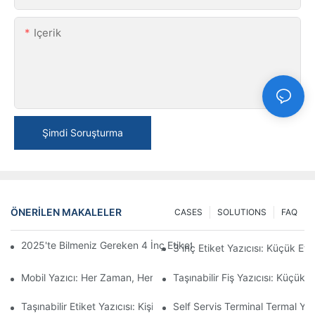
Içerik
Şimdi Soruşturma
ÖNERILEN MAKALELER
CASES
SOLUTIONS
FAQ
2025'te Bilmeniz Gereken 4 İnç Etiket Yazıcısı Satın Alma İpuçları
3 inç Etiket Yazıcısı: Küçük Et
Mobil Yazıcı: Her Zaman, Her Yerde Yazdırmak İçin Uygun Bir S
Taşınabilir Fiş Yazıcısı: Küçük İ
Taşınabilir Etiket Yazıcısı: Kişiselleştirilmiş Etiketleri Kolayca Oluş
Self Servis Terminal Termal Yaz