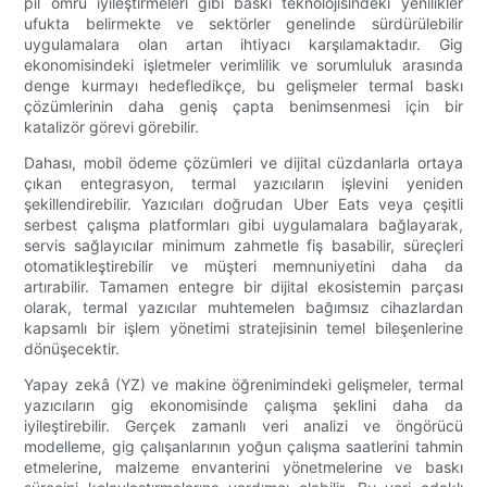
pil ömrü iyileştirmeleri gibi baskı teknolojisindeki yenilikler
ufukta belirmekte ve sektörler genelinde sürdürülebilir
uygulamalara olan artan ihtiyacı karşılamaktadır. Gig
ekonomisindeki işletmeler verimlilik ve sorumluluk arasında
denge kurmayı hedefledikçe, bu gelişmeler termal baskı
çözümlerinin daha geniş çapta benimsenmesi için bir
katalizör görevi görebilir.
Dahası, mobil ödeme çözümleri ve dijital cüzdanlarla ortaya
çıkan entegrasyon, termal yazıcıların işlevini yeniden
şekillendirebilir. Yazıcıları doğrudan Uber Eats veya çeşitli
serbest çalışma platformları gibi uygulamalara bağlayarak,
servis sağlayıcılar minimum zahmetle fiş basabilir, süreçleri
otomatikleştirebilir ve müşteri memnuniyetini daha da
artırabilir. Tamamen entegre bir dijital ekosistemin parçası
olarak, termal yazıcılar muhtemelen bağımsız cihazlardan
kapsamlı bir işlem yönetimi stratejisinin temel bileşenlerine
dönüşecektir.
Yapay zekâ (YZ) ve makine öğrenimindeki gelişmeler, termal
yazıcıların gig ekonomisinde çalışma şeklini daha da
iyileştirebilir. Gerçek zamanlı veri analizi ve öngörücü
modelleme, gig çalışanlarının yoğun çalışma saatlerini tahmin
etmelerine, malzeme envanterini yönetmelerine ve baskı