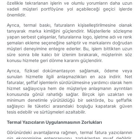
özellikle tekrarlanan işlerin ve olumlu yorumların daha uzun
vadeli müşteri portföyüne yol açabileceği geçici işlerde
önemlidir.
Ayrıca, termal baskı, faturaların kişiselleştirilmesine olanak
tanıyarak marka kimliğini güçlendirir. Müşterilerle sözleşme
yapan serbest çalışanlar, faturalarına logo, işletme adı ve renk
şemaları ekleme seçeneğine sahiptir ve markalarını doğrudan
müşteri deneyimine entegre ederler. Bu, işlem bittikten uzun
süre sonra bile kalıcı bir izlenim bırakarak, müşterinin söz
konusu hizmete geri dönme kararını güçlendirir.
Ayrıca, fiziksel dokümantasyon sağlamak, ödeme veya
sunulan hizmetle ilgili anlaşmazlıkları en aza indirir. Net
faturalar, şeffaf işlemlerin sürdürülmesine yardımcı olarak hem
hizmet sağlayıcıya hem de müşteriye anlaşmanın ayrıntıları
konusunda gönül rahatlığı sağlar. Birçok işin uzaktan ve
minimum denetimle yürütüldüğü bir sektörde, bu şeffaflık
sağlayıcı ile tüketici arasındaki boşluğu kapatarak güven
tesis edebilir ve sürtüşmeleri azaltabilir.
Termal Yazıcıların Uygulanmasının Zorlukları
Görünürdeki avantajlarına rağmen, termal fatura yazıcılarının
gig ekonomisine entegrasyonu zorluklardan muaf değildir.