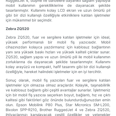
RuggedJet 4, düşme ve darbelere dayanıklı sağlam yapısıyla
mobil kullanımın gerekliliklerine de dayanacak şekilde
tasarlanmıştır. Kullanımı kolay LCD ekran ve uzun ömürlü pil
gibi bir dizi kullanışlı özelliğiyle etkinliklere katılan işletmeler
için mükemmel bir seçimdir.
Zebra ZQ520
Zebra ZQ520, fuar ve sergilere katılan işletmeler için ideal,
yüksek performanslı bir mobil fiş yazıcısıdır. Mobil
cihazınızdan kolayca yazdırmanız için kablosuz bağlantının
yanı sıra yüksek baskı hızları ve yüksek kaliteli çıktılar sunar.
ZQ520, sağlam yapısı ve uzun ömürlü pili ile mobil kullanımın
zorluklarına da dayanacak şekilde tasarlanmıştır. Kullanımı
kolay arayüzü ve kompakt, hafif tasarımı gibi bir dizi kullanışlı
özelliğiyle, hareket halindeki işletmeler için en iyi tercihtir.
Sonuç olarak, mobil fiş yazıcıları fuar ve sergilere katılan
işletmeler için olmazsa olmaz araçlardır. Kolaylık, taşınabilirlik
ve kablosuz bağlantı gibi çeşitli avantajlar sunarlar. İşletmeniz
için bir mobil fiş yazıcısı seçerken boyut, bağlantı, hız ve çıktı
kalitesi gibi faktörleri göz önünde bulundurduğunuzdan emin
olun. Epson Mobilink P80 Plus, Star Micronics SM-L200,
Bixolon SPP-R210, Brother RuggedJet 4 ve Zebra ZQ520,
ihtiyaçlarınızı karşılayacak çeşitli özellikler ve yetenekler