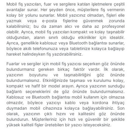
Mobil fiş yazıcıları, fuar ve sergilere katılan işletmelere çeşitli
avantajlar sunar. Her şeyden önce, müşterilere fiş vermenin
kolay bir yolunu sunarlar. Mobil yazıcınız olmadan, fişleri elle
yazmak veya e-posta fişlerine güvenmek zorunda
kalabilirsiniz; bu da zaman alıcı ve daha az profesyonel
olabilir. Ayrıca, mobil fiş yazıcıları kompakt ve kolay taşınabilir
olduğundan, alanın sınırlı olduğu etkinlikler için idealdir.
Ayrıca, genellikle kablosuz veya Bluetooth bağlantısı sunarlar,
böylece akıllı telefonunuza veya tabletinize kolayca bağlayıp
hareket halindeyken fiş yazdırabilirsiniz.
Fuarlar ve sergiler için mobil fiş yazıcısı seçerken göz önünde
bulundurmanız gereken birkaç faktör vardır. İlk olarak,
yazıcının boyutunu ve taşınabilirliğini göz önünde
bulundurmalısınız. Etkinliğinizde taşıması ve kurulumu kolay,
kompakt ve hafif bir model arayın. Ayrıca yazıcının sunduğu
bağlantı seçeneklerini de göz önünde bulundurmalısınız.
Kablosuz ve Bluetooth bağlantısı mobil kullanım için olmazsa
olmazdır, böylece yazıcıyı kablo veya kordona ihtiyaç
duymadan mobil cihazınıza kolayca bağlayabilirsiniz. Son
olarak, yazıcının çıktı hızını ve kalitesini göz önünde
bulundurun. Müşterileriniz için hızlı ve güvenilir bir şekilde
yüksek kaliteli fişler üretebilen bir yazıcı isteyeceksiniz.