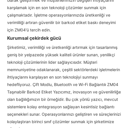
olarak geliştirmek ve müşterilerimizin değişen ihtiyaçlarını
karşılamak için en son teknoloji çözümler sunmak için
çalışmaktadır. İşletme operasyonlarınızda üretkenliği ve
verimliliği artıran güvenilir bir barkod etiket baskı deneyimi
için ZM04'ü tercih edin.
Kurumsal çekirdek gücü
Şirketimiz, verimliliği ve üretkenliği artırmak için tasarlanmış
geniş bir yelpazede yüksek kaliteli ürünler sunan, yenilikçi
teknoloji çözümlerinin lider sağlayıcısıdır. Müşteri
memnuniyetine odaklanarak, çeşitli sektörlerdeki işletmelerin
ihtiyaçlarını karşılayan en son teknolojiyi sunmayı
hedefliyoruz. Çift Modlu, Bluetooth ve Wi-Fi Bağlantılı ZM04
Taşınabilir Barkod Etiket Yazıcımız, inovasyon ve güvenilirliğe
olan bağlılığımızın bir örneğidir. Bu çok yönlü yazıcı, mevcut
sistemlere kolay entegrasyon sağlayan kesintisiz bağlantı
seçenekleri sunar. Operasyonlarınızı geliştiren ve süreçlerinizi
kolaylaştıran birinci sınıf çözümler sunmak için şirketimize