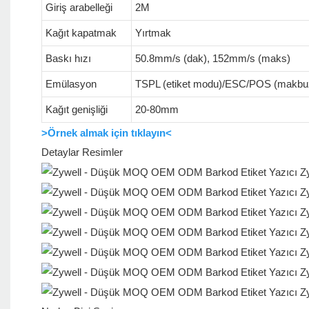
Giriş arabelleği
2M
Kağıt kapatmak
Yırtmak
Baskı hızı
50.8mm/s (dak), 152mm/s (maks)
Emülasyon
TSPL (etiket modu)/ESC/POS (makb
Kağıt genişliği
20-80mm
>Örnek almak için tıklayın<
Detaylar Resimler