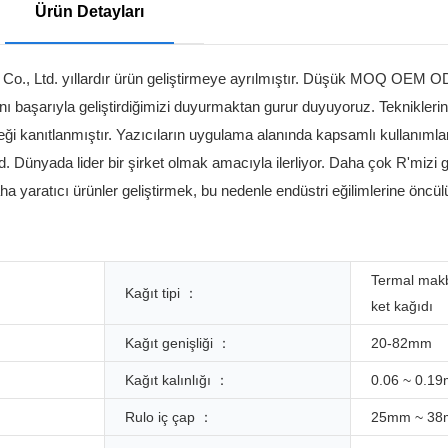
Ürün Detayları
y Co., Ltd. yıllardır ürün geliştirmeye ayrılmıştır. Düşük MOQ OEM O
ı başarıyla geliştirdiğimizi duyurmaktan gurur duyuyoruz. Tekniklerin iş 
eği kanıtlanmıştır. Yazıcıların uygulama alanında kapsamlı kullanımlar
Dünyada lider bir şirket olmak amacıyla ilerliyor. Daha çok R'mizi g
 yaratıcı ürünler geliştirmek, bu nedenle endüstri eğilimlerine öncül
Termal makb
Kağıt tipi ：
ket kağıdı
Kağıt genişliği ：
20-82mm
Kağıt kalınlığı ：
0.06 ~ 0.1
Rulo iç çap ：
25mm ~ 3