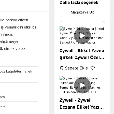
Daha fazla seçenek
Mağazaya Git
DM barkod etiketi
verimliliğini etkili bir
ı vardır.
eliştirmeye
ük etmek ve bizi
Zywell - Etiket Yazıcı
Şirketi Zywell Özel
Etiket Sticker Yazıcı
Sepete Ekle
Zy310 DIY Baskı
uz kağıdı/termal eti
Kelime Barkod Pic
Termal Yazıcı
9mm
Zywell - Zywell
8mm
Eczane Etiket Yazıcı