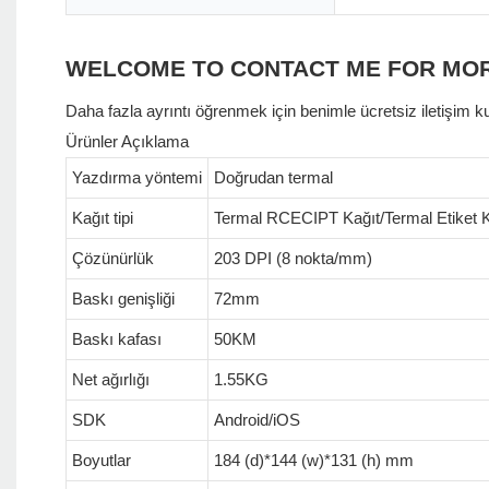
WELCOME TO CONTACT ME FOR MO
Daha fazla ayrıntı öğrenmek için benimle ücretsiz iletişim k
Ürünler Açıklama
Yazdırma yöntemi
Doğrudan termal
Kağıt tipi
Termal RCECIPT Kağıt/Termal Etiket K
Çözünürlük
203 DPI (8 nokta/mm)
Baskı genişliği
72mm
Baskı kafası
50KM
Net ağırlığı
1.55KG
SDK
Android/iOS
Boyutlar
184 (d)*144 (w)*131 (h) mm