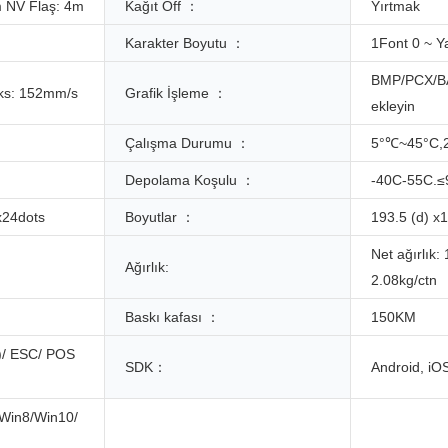
2m NV Flaş: 4m
Kağıt Off ：
Yırtmak
Karakter Boyutu ：
1Font 0 ~ Ya
BMP/PCX/BA
ks: 152mm/s
Grafik İşleme ：
ekleyin
Çalışma Durumu ：
5°℃~45°C
Depolama Koşulu ：
-40C-55C.
x24dots
Boyutlar ：
193.5 (d) x
Net ağırlık: 
Ağırlık:
2.08kg/ctn
Baskı kafası ：
150KM
)/ ESC/ POS
SDK：
Android, iO
Win8/Win10/