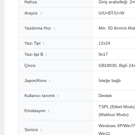
Hafıza:
Giriş arabelleği: 
Arayüz ：
U/U+BT/U+W
Yazdırma Hızı ：
Min: 50.8mm/s Ma
Yazı Tipi ：
12x24
Yazı tipi B ：
9x17
Çince:
GB18030, Big5 24
Japon/Kore ：
İsteğe bağlı
Kullanıcı tanımlı ：
Destek
TSPL (Etiket Modu
Emülasyon ：
(Makbuz Modu)
Windows XP/Win7/
Sürücü ：
Win11