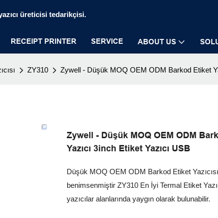
zıcı üreticisi tedarikçisi.
RECEIPT PRINTER
SERVICE
ABOUT US
SOL
ıcısı
ZY310
Zywell - Düşük MOQ OEM ODM Barkod Etiket Yazıc
Zywell - Düşük MOQ OEM ODM Barkod 
Yazıcı 3inch Etiket Yazıcı USB
Düşük MOQ OEM ODM Barkod Etiket Yazıcısı ZY
benimsenmiştir ZY310 En İyi Termal Etiket Yazıcıs
yazıcılar alanlarında yaygın olarak bulunabilir.