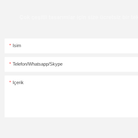
Çok çeşitli tasarımlar için size ücretsiz bir 
Isim
Telefon/Whatsapp/Skype
Içerik