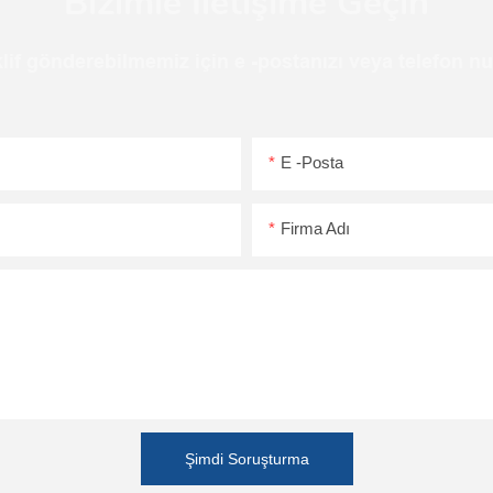
Bizimle Iletişime Geçin
teklif gönderebilmemiz için e -postanızı veya telefon 
E -posta
Firma Adı
Şimdi Soruşturma