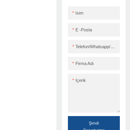
Yazıcı USB+LAN
Isim
E -posta
Telefon/Whatsapp/Skype
Firma Adı
Içerik
Şimdi
Soruşturma