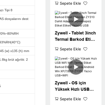
ZY310 3 inç Termal
Sepete Ekle
Etiket Yazıcı
zı Tipi 8
Makinesi Buil -in
adaptörü USB+BT
S dosyalarını dest
Zywell - Tablet 3inch
,20%~80%RH
Termal Barkod Etiket
≤93%RH(40°C)
Yazıcıları ZY310
Sepete Ekle
145 (w) x135 (h) mm
Dahili Adaptör
Mürekkepsiz Etiket
1.8kg brüt ağırlık: 2
Etiketi Yazıcısı USB
Zywell - OS için
S
Yüksek Hızlı USB
WiFi WiFi Termal
Sepete Ekle
Etiket Barkod Etiket