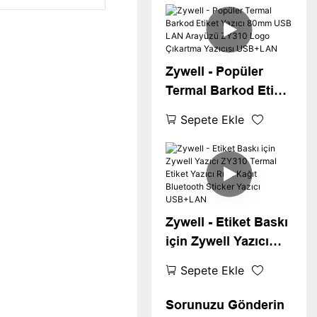
Yazıcısı Android Win
XP/7/8/10 ZY310
Yazıcı USB+WIFI
Zywell - Popüler
Termal Barkod Etiket
Yazıcı 80mm USB
Sepete Ekle
LAN Arayüzü ZY310
Logo Çıkartma
Yazıcısı USB+LAN
Zywell - Etiket Baskı
için Zywell Yazıcı
ZY310 Termal Etiket
Sepete Ekle
Yazıcı Rulo Kağıt
Bluetooth Sticker
Sorunuzu Gönderin