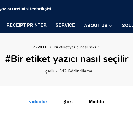
zıcı üreticisi tedarikçisi.
RECEIPT PRINTER
SERVICE
ABOUT US
SOL
ZYWELL
Bir etiket yazıcı nasıl seçilir
#Bir etiket yazıcı nasıl seçilir
1 içerik
342 Görüntüleme
videolar
Şort
Madde