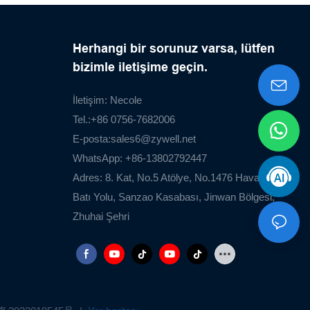
Herhangi bir sorunuz varsa, lütfen
bizimle iletişime geçin.
İletişim: Necole
Tel.:+86 0756-7682006
E-posta:
sales6@zywell.net
WhatsApp: +86-13802792447
Adres: 8. Kat, No.5 Atölye, No.1476 Havaalanı
Batı Yolu, Sanzao Kasabası, Jinwan Bölgesi,
Zhuhai Şehri