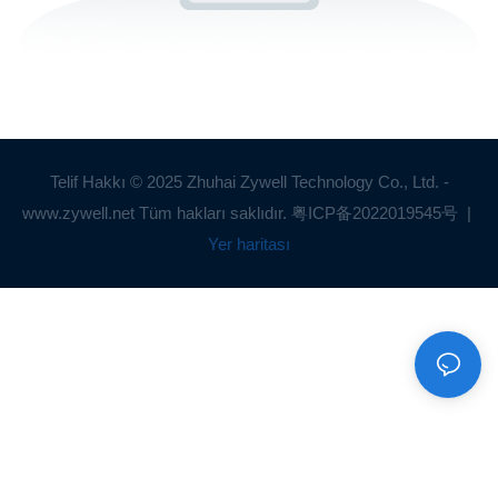
Telif Hakkı © 2025 Zhuhai Zywell Technology Co., Ltd. -
www.zywell.net Tüm hakları saklıdır.
粤ICP备2022019545号
|
Yer haritası