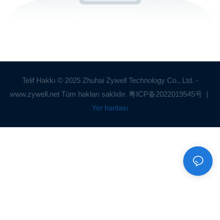
Telif Hakkı © 2025 Zhuhai Zywell Technology Co., Ltd. -
www.zywell.net Tüm hakları saklıdır.
粤ICP备2022019545号
|
Yer haritası