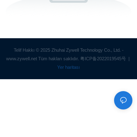
Telif Hakkı © 2025 Zhuhai Zywell Technology Co., Ltd. -
www.zywell.net Tüm hakları saklıdır.
粤ICP备2022019545号
|
Yer haritası