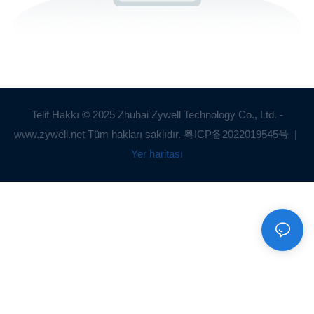
Telif Hakkı © 2025 Zhuhai Zywell Technology Co., Ltd. -
www.zywell.net Tüm hakları saklıdır.
粤ICP备2022019545号
|
Yer haritası