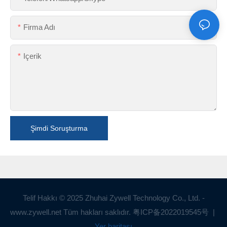
Firma Adı
Içerik
Şimdi Soruşturma
Telif Hakkı © 2025 Zhuhai Zywell Technology Co., Ltd. -
www.zywell.net Tüm hakları saklıdır.
粤ICP备2022019545号
|
Yer haritası