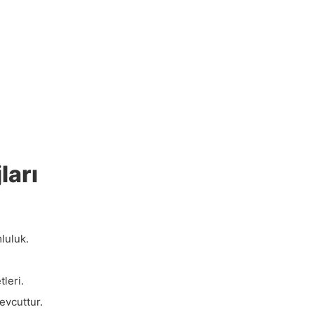
ları
mluluk.
tleri.
evcuttur.