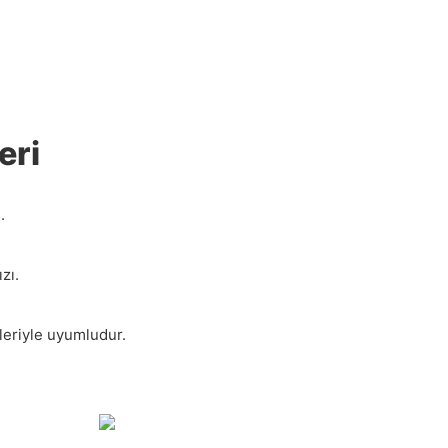
eri
.
zı.
ipleriyle uyumludur.