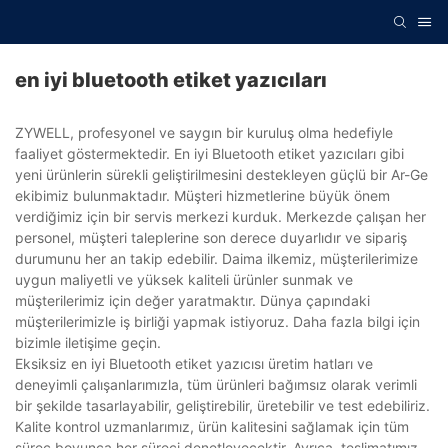
en iyi bluetooth etiket yazıcıları
ZYWELL, profesyonel ve saygın bir kuruluş olma hedefiyle
faaliyet göstermektedir. En iyi Bluetooth etiket yazıcıları gibi
yeni ürünlerin sürekli geliştirilmesini destekleyen güçlü bir Ar-Ge
ekibimiz bulunmaktadır. Müşteri hizmetlerine büyük önem
verdiğimiz için bir servis merkezi kurduk. Merkezde çalışan her
personel, müşteri taleplerine son derece duyarlıdır ve sipariş
durumunu her an takip edebilir. Daima ilkemiz, müşterilerimize
uygun maliyetli ve yüksek kaliteli ürünler sunmak ve
müşterilerimiz için değer yaratmaktır. Dünya çapındaki
müşterilerimizle iş birliği yapmak istiyoruz. Daha fazla bilgi için
bizimle iletişime geçin.
Eksiksiz en iyi Bluetooth etiket yazıcısı üretim hatları ve
deneyimli çalışanlarımızla, tüm ürünleri bağımsız olarak verimli
bir şekilde tasarlayabilir, geliştirebilir, üretebilir ve test edebiliriz.
Kalite kontrol uzmanlarımız, ürün kalitesini sağlamak için tüm
süreç boyunca her süreci denetleyecektir. Ayrıca, teslimatımız