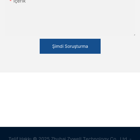
Içerik
Şimdi Soruşturma
Telif Hakkı © 2025 Zhuhai Zywell Technology Co., Ltd. -