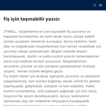
fiş için taşınabilir yazıcı
ZYWELL, müşterilerine en yeni taşınabilir fiş yazıcımız ve
kapsamlı hizmetlerimiz de dahil olmak üzere yüksek kaliteli
ürünler sunabilen önemli bir kuruluştur. Servis ekibimiz, farklı
ülke ve bölgelerdeki müşterilerimize hızlı hizmet verebilmek için
çevrimiçi olarak çalışmaktadır. Müşteri odaklılık ilkesini
benimseyerek, üretim ve kalite kontrol sürecini tamamladıktan
sonra hızlı teslimat hizmeti sunuyoruz. Müşterilerimizin
sorunlarını çözmek ve tüm sorularını yanıtlamaktan mutluluk
duyarız. Hemen bizimle iletişime geçin.
Fiş üretim hatları için eksiksiz taşınabilir yazıcımız ve deneyimli
çalışanlarımızla, tüm ürünleri bağımsız olarak verimli bir şekilde
tasarlayabilir, geliştirebilir, üretebilir ve test edebiliriz. Kalite
kontrol uzmanlarımız, ürün kalitesini sağlamak için tüm süreç
boyunca her süreci denetleyecektir. Ayrıca, teslimatımız
zamanında olup her müşterinin ihtiyaçlarını karşılayabilir.
Ürünlerin müşterilerimize güvenli ve sağlam bir şekilde