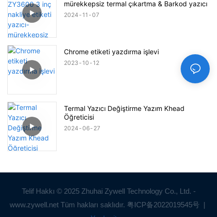
mürekkepsiz termal çıkartma & Barkod yazıcı
2024
11
07
Chrome etiketi yazdırma işlevi
2023
10
12
Termal Yazıcı Değiştirme Yazım Khead
Öğreticisi
2024
06
27
Telif Hakkı © 2025 Zhuhai Zywell Technology Co., Ltd. -
www.zywell.net Tüm hakları saklıdır.
粤ICP备2022019545号
|