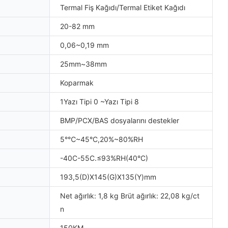
Termal Fiş Kağıdı/Termal Etiket Kağıdı
20-82 mm
0,06~0,19 mm
25mm~38mm
Koparmak
1Yazı Tipi 0 ~Yazı Tipi 8
BMP/PCX/BAS dosyalarını destekler
5°℃~45°C,20%~80%RH
-40C-55C.≤93%RH(40°C)
193,5(D)X145(G)X135(Y)mm
Net ağırlık: 1,8 kg Brüt ağırlık: 22,08 kg/ct
n
150KM