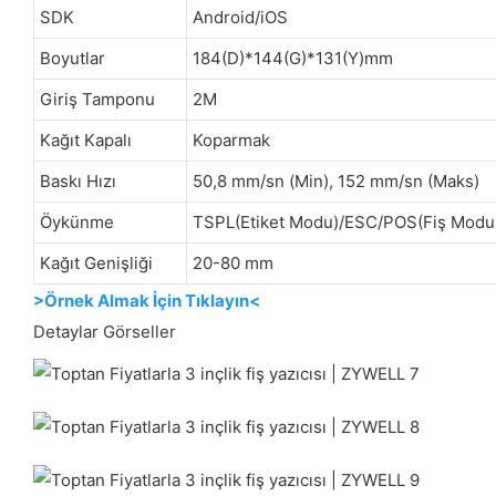
SDK
Android/iOS
Boyutlar
184(D)*144(G)*131(Y)mm
Giriş Tamponu
2M
Kağıt Kapalı
Koparmak
Baskı Hızı
50,8 mm/sn (Min), 152 mm/sn (Maks)
Öykünme
TSPL(Etiket Modu)/ESC/POS(Fiş Modu
Kağıt Genişliği
20-80 mm
>Örnek Almak İçin Tıklayın<
Detaylar Görseller