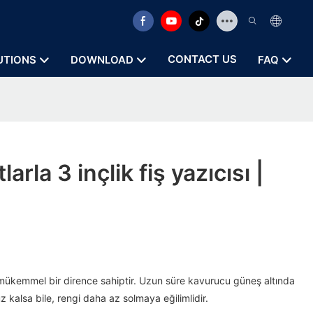
CONTACT US
UTIONS
DOWNLOAD
FAQ
arla 3 inçlik fiş yazıcısı |
 mükemmel bir dirence sahiptir. Uzun süre kavurucu güneş altında
 kalsa bile, rengi daha az solmaya eğilimlidir.