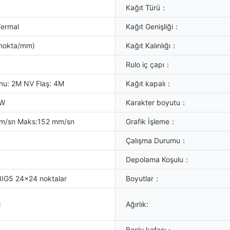
Kağıt Türü：
ermal
Kağıt Genişliği：
 nokta/mm)
Kağıt Kalınlığı：
Rulo iç çapı：
onu: 2M NV Flaş: 4M
Kağıt kapalı：
+W
Karakter boyutu：
mm/sn Maks:152 mm/sn
Grafik İşleme：
Çalışma Durumu：
Depolama Koşulu：
IG5 24x24 noktalar
Boyutlar：
ı
Ağırlık:
Baskı kafası：