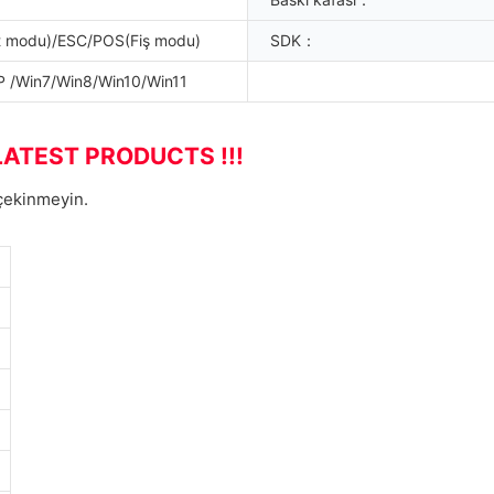
t modu)/ESC/POS(Fiş modu)
SDK：
 /Win7/Win8/Win10/Win11
LATEST PRODUCTS !!!
 çekinmeyin.