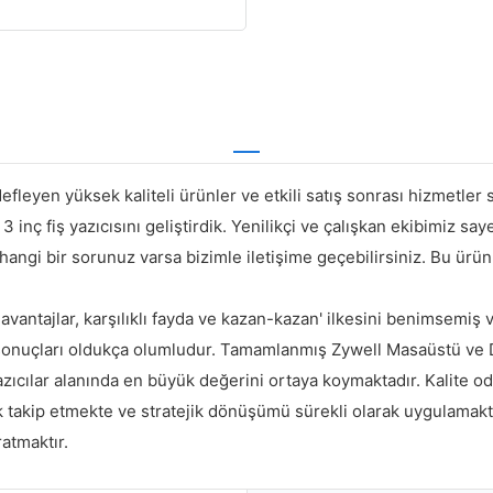
efleyen yüksek kaliteli ürünler ve etkili satış sonrası hizmetler
 3 inç fiş yazıcısını geliştirdik. Yenilikçi ve çalışkan ekibimiz sa
ngi bir sorunuz varsa bizimle iletişime geçebilirsiniz. Bu ürü
antajlar, karşılıklı fayda ve kazan-kazan' ilkesini benimsemiş ve
lerin sonuçları oldukça olumludur. Tamamlanmış Zywell Masaüstü
azıcılar alanında en büyük değerini ortaya koymaktadır. Kalite o
k takip etmekte ve stratejik dönüşümü sürekli olarak uygulamakta
ratmaktır.