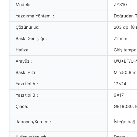
Modeli:
ZY310
Yazdırma Yöntemi：
Doğrudan T
Çözünürlük:
203 dpi (8
Baskı Genişliği：
72 mm
Hafıza:
Giriş tamp
Arayüz：
U/U+BT/U
Baskı Hızı：
Min:50,8 
Yazı tipi A：
12x24
Yazı tipi B：
9x17
Çince:
GB18030, B
Japonca/Korece：
İsteğe bağl
Kullanıcı tanımlı：
Destek