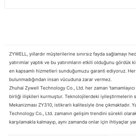
ZYWELL, yıllardır müşterilerine sınırsız fayda sağlamayı hed
yatırımlar yaptık ve bu yatırımların etkili olduğunu gördük ki
en kapsamlı hizmetleri sunduğumuzu garanti ediyoruz. Herha
bulunmadığından insan vücuduna zarar vermez.
Zhuhai Zywell Technology Co., Ltd. her zaman 'tamamlayıcı av
birliği ilişkileri kurmuştur. Teknolojilerdeki iyileştirme
Mekanizması ZY310, istikrarlı kalitesiyle öne çıkmaktadır. Y
Technology Co., Ltd. zamanın gelişim trendini sürekli olara
karşılamakla kalmayıp, aynı zamanda onlar için ihtiyaçlar ya