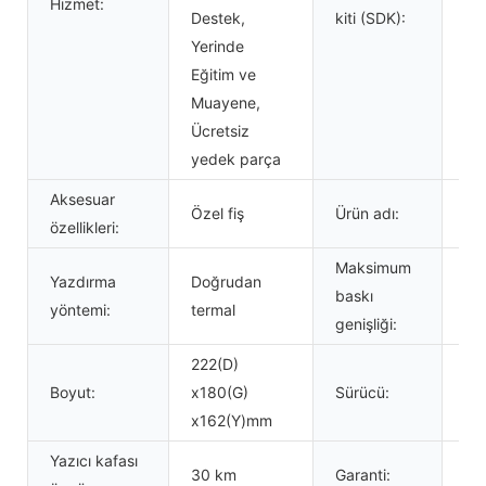
Hizmet:
Destek,
kiti (SDK):
Yerinde
Eğitim ve
Muayene,
Ücretsiz
yedek parça
Aksesuar
4x6
Özel fiş
Ürün adı:
özellikleri:
eti
Maksimum
Yazdırma
Doğrudan
baskı
10
yöntemi:
termal
genişliği:
222(D)
Boyut:
x180(G)
Sürücü:
Wi
x162(Y)mm
Yazıcı kafası
30 km
Garanti:
12