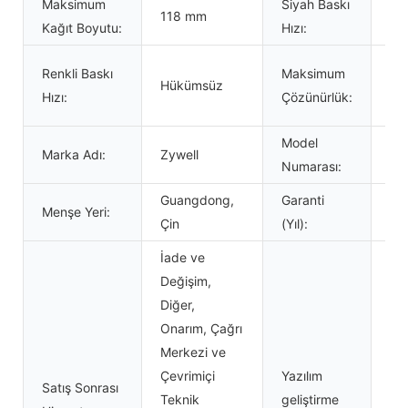
Maksimum
Siyah Baskı
118 mm
15
Kağıt Boyutu:
Hızı:
576
Renkli Baskı
Maksimum
Hükümsüz
ve
Hızı:
Çözünürlük:
nok
Model
Marka Adı:
Zywell
ZY
Numarası:
Guangdong,
Garanti
Menşe Yeri:
1 Yı
Çin
(Yıl):
İade ve
Değişim,
Diğer,
Onarım, Çağrı
Merkezi ve
Çevrimiçi
Yazılım
Satış Sonrası
Teknik
geliştirme
Ev