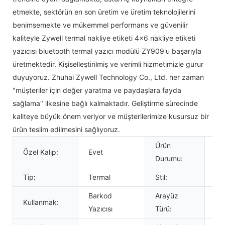
etmekte, sektörün en son üretim ve üretim teknolojilerini
benimsemekte ve mükemmel performans ve güvenilir
kaliteyle Zywell termal nakliye etiketi 4x6 nakliye etiketi
yazıcısı bluetooth termal yazıcı modülü ZY909'u başarıyla
üretmektedir. Kişiselleştirilmiş ve verimli hizmetimizle gurur
duyuyoruz. Zhuhai Zywell Technology Co., Ltd. her zaman
"müşteriler için değer yaratma ve paydaşlara fayda
sağlama" ilkesine bağlı kalmaktadır. Geliştirme sürecinde
kaliteye büyük önem veriyor ve müşterilerimize kusursuz bir
ürün teslim edilmesini sağlıyoruz.
Ürün
Özel Kalıp:
Evet
St
Durumu:
Tip:
Termal
Stil:
Si
Barkod
Arayüz
Kullanmak:
US
Yazıcısı
Türü: