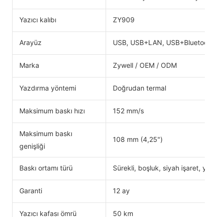
Yazıcı kalıbı
ZY909
Arayüz
USB, USB+LAN, USB+Bluetooth,
Marka
Zywell / OEM / ODM
Yazdırma yöntemi
Doğrudan termal
Maksimum baskı hızı
152 mm/s
Maksimum baskı
108 mm (4,25")
genişliği
Baskı ortamı türü
Sürekli, boşluk, siyah işaret, yelp
Garanti
12 ay
Yazıcı kafası ömrü
50 km