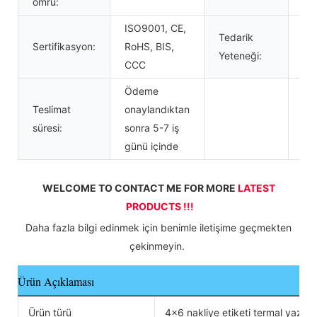
ömrü:
ISO9001, CE,
Tedarik
Sertifikasyon:
RoHS, BIS,
Ay
Yeteneği:
CCC
Ödeme
Teslimat
onaylandıktan
süresi:
sonra 5-7 iş
günü içinde
WELCOME TO CONTACT ME FOR MORE 
LATEST 
PRODUCTS !!!
 Daha fazla bilgi edinmek için benimle iletişime geçmekten 
çekinmeyin. 
Ürün Açıklaması
Ürün türü
4x6 nakliye etiketi termal yazıcı, 