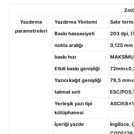
Zm04
Yazdırma
Yazdırma Yöntemi
Satır term
parametreleri
Baskı hassasiyeti
203 dpi, (
nokta aralığı
0,125 mm
baskı hızı
MAKSİMU
Etkili baskı genişliği
72mm±0
Yazıcı kağıt genişliği
79,5 mm
talimat seti
ESC/POS,
Yerleşik yazı tipi
ASCⅡ(8x1
kütüphanesi
İçeriği yazdır
İngilizce,
CODE128, U