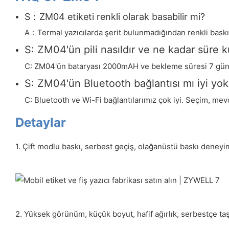
S：ZM04 etiketi renkli olarak basabilir mi?
A：Termal yazıcılarda şerit bulunmadığından renkli baskı ya
S: ZM04'ün pili nasıldır ve ne kadar süre ku
C: ZM04'ün bataryası 2000mAH ve bekleme süresi 7 gün
S: ZM04'ün Bluetooth bağlantısı mı iyi yok
C: Bluetooth ve Wi-Fi bağlantılarımız çok iyi. Seçim, mev
Detaylar
1. Çift modlu baskı, serbest geçiş, olağanüstü baskı deneyimi,
2. Yüksek görünüm, küçük boyut, hafif ağırlık, serbestçe taş