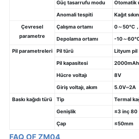
Güç tasarrufu modu
Otomatik 
Anomali tespiti
Kağıt sıkın
Çevresel
Çalışma ortamı
0～50℃，
parametre
Depolama ortamı
-10～60
Pil parametreleri
Pil türü
Lityum pil
Pil kapasitesi
2000mAh
Hücre voltajı
8V
Giriş voltajı, akım
5.0V⎓2A
Baskı kağıdı türü
Tip
Termal ka
Genişlik
≤3 inç 8
Çap
≤50mm
FAQ OF ZM04