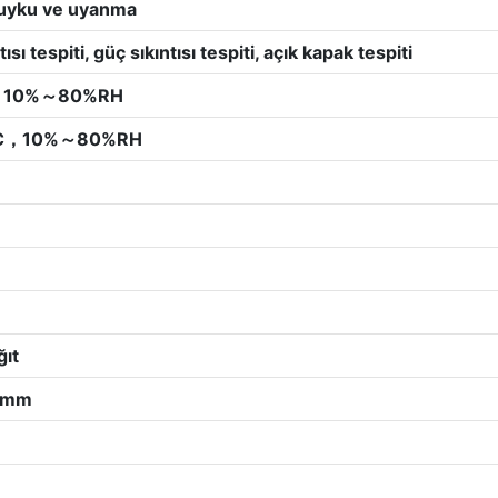
uyku ve uyanma
tısı tespiti, güç sıkıntısı tespiti, açık kapak tespiti
10%～80%RH
℃，10%～80%RH
ğıt
0 mm