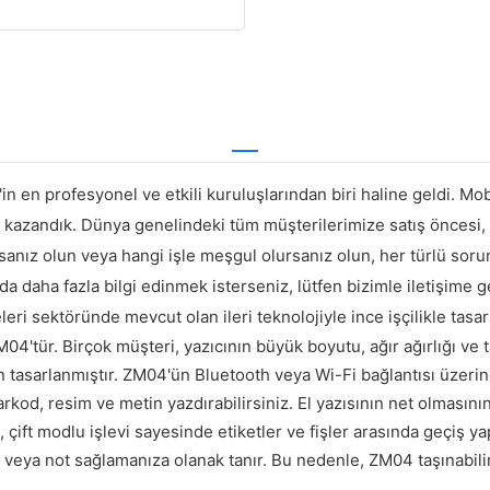
n en profesyonel ve etkili kuruluşlarından biri haline geldi. Mobi
kazandık. Dünya genelindeki tüm müşterilerimize satış öncesi, s
anız olun veya hangi işle meşgul olursanız olun, her türlü soru
nda daha fazla bilgi edinmek isterseniz, lütfen bizimle iletişim
eri sektöründe mevcut olan ileri teknolojiyle ince işçilikle tasarl
04'tür. Birçok müşteri, yazıcının büyük boyutu, ağır ağırlığı ve ta
 tasarlanmıştır. ZM04'ün Bluetooth veya Wi-Fi bağlantısı üzerin
d, resim ve metin yazdırabilirsiniz. El yazısının net olmasının 
, çift modlu işlevi sayesinde etiketler ve fişler arasında geçiş ya
 veya not sağlamanıza olanak tanır. Bu nedenle, ZM04 taşınabilir ba