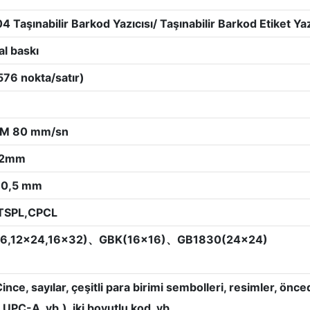
 Taşınabilir Barkod Yazıcısı/ Taşınabilir Barkod Etiket Yaz
al baskı
576 nokta/satır)
M 80 mm/sn
,2mm
±0,5 mm
TSPL,CPCL
6,12x24,16x32)、GBK(16x16)、GB1830(24x24)
 Çince, sayılar, çeşitli para birimi sembolleri, resimler, 
PC-A, vb.), iki boyutlu kod, vb.