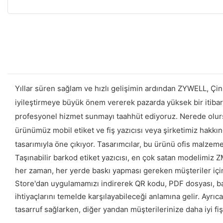
Yıllar süren sağlam ve hızlı gelişimin ardından ZYWELL, Çin'i
iyileştirmeye büyük önem vererek pazarda yüksek bir itibar 
profesyonel hizmet sunmayı taahhüt ediyoruz. Nerede olurs
ürünümüz mobil etiket ve fiş yazıcısı veya şirketimiz hakkı
tasarımıyla öne çıkıyor. Tasarımcılar, bu ürünü ofis malzemel
Taşınabilir barkod etiket yazıcısı, en çok satan modelimiz ZM
her zaman, her yerde baskı yapması gereken müşteriler için
Store'dan uygulamamızı indirerek QR kodu, PDF dosyası, barko
ihtiyaçlarını temelde karşılayabileceği anlamına gelir. Ayrıca
tasarruf sağlarken, diğer yandan müşterilerinize daha iyi fiş