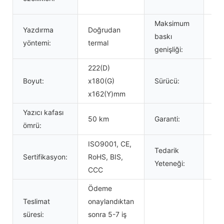
Adr
Maksimum
Yazdırma
Doğrudan
baskı
10
yöntemi:
termal
genişliği:
222(D)
Boyut:
x180(G)
Sürücü:
Wi
x162(Y)mm
Yazıcı kafası
50 km
Garanti:
12
ömrü:
ISO9001, CE,
Tedarik
Sertifikasyon:
RoHS, BIS,
Ay
Yeteneği:
CCC
Ödeme
Teslimat
onaylandıktan
süresi:
sonra 5-7 iş