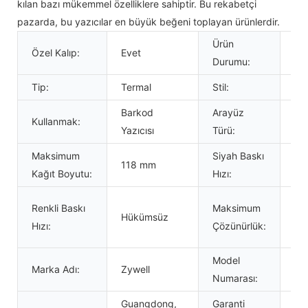
kılan bazı mükemmel özelliklere sahiptir. Bu rekabetçi
pazarda, bu yazıcılar en büyük beğeni toplayan ürünlerdir.
Ürün
Özel Kalıp:
Evet
St
Durumu:
Tip:
Termal
Stil:
Si
Barkod
Arayüz
Kullanmak:
US
Yazıcısı
Türü:
Maksimum
Siyah Baskı
118 mm
15
Kağıt Boyutu:
Hızı:
576
Renkli Baskı
Maksimum
Hükümsüz
ve
Hızı:
Çözünürlük:
nok
Model
Marka Adı:
Zywell
ZY
Numarası:
Guangdong,
Garanti