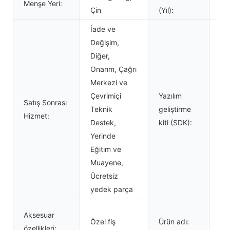
Menşe Yeri:
1 Yı
Çin
(Yıl):
İade ve
Değişim,
Diğer,
Onarım, Çağrı
Merkezi ve
Çevrimiçi
Yazılım
Satış Sonrası
Teknik
geliştirme
Ev
Hizmet:
Destek,
kiti (SDK):
Yerinde
Eğitim ve
Muayene,
Ücretsiz
yedek parça
Et
Aksesuar
Özel fiş
Ürün adı:
Eth
özellikleri: