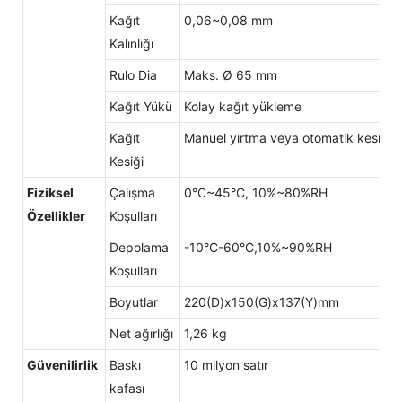
Kağıt
0,06~0,08 mm
Kalınlığı
Rulo Dia
Maks. Ø 65 mm
Kağıt Yükü
Kolay kağıt yükleme
Kağıt
Manuel yırtma veya otomatik kesme
Kesiği
Fiziksel
Çalışma
0°C~45°C, 10%~80%RH
Özellikler
Koşulları
Depolama
-10°C-60°C,10%~90%RH
Koşulları
Boyutlar
220(D)x150(G)x137(Y)mm
Net ağırlığı
1,26 kg
Güvenilirlik
Baskı
10 milyon satır
kafası