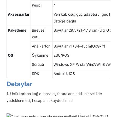
Kesici
/
Aksesuarlar
Veri kablosu, güç adaptörü, güç kodu, k
(isteğe bağlı)
Paketleme
Bireysel
Boyutlar 29,5*21*17,8 cm (U x G x Y)
kutu
Ana karton
Boyutlar 71*34*45cm(UxGxY)
OS
Öykünme
ESC/POS
Sürücü
Windows XP /Vista/Win7/Win8 /Win
SDK
Android, iOS
Detaylar
1. Üçlü karbon kağıdı baskısı, faturaların etkili bir şekilde
yedeklenmesi, hesapların kaydedilmesi