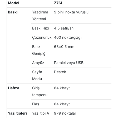
Model
Z76I
Baskı
Yazdırma
9 pinli nokta vuruşlu
Yöntemi
Baskı Hızı
4,5 satır/sn
Çözünürlük
400 nokta/çizgi
Baskı
63±0,5 mm
Genişliği
Arayüz
Paralel veya USB
Sayfa
Destek
Modu
Hafıza
Giriş
64 kbayt
tamponu
Flaş
64 kbayt
Yazı tipleri
Yazı tipi A
9x9 noktalar