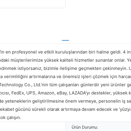
in en profesyonel ve etkili kuruluşlarından biri haline geldi. 4 i
daki müşterilerimize yüksek kaliteli hizmetler sunanlar onlar. Y
i edinmek istiyorsanız, bizimle iletişime geçmekten çekinmeyin
şma verimliliğini artırmalarına ve önemsiz işleri çözmek için harca
hnology Co., Ltd.'nin tüm çalışanları günlerdir yeni ürünler geli
ıcısı, FedEx, UPS, Amazon, eBay, LAZADA'yı destekler, yüksek ka
 de yeteneklerin geliştirilmesine önem vermeye, personelin iş se
ekabet gücünü sürekli olarak artırmaya devam edecek ve 'yüzyıllı
ok çalışın.
Ürün Durumu: