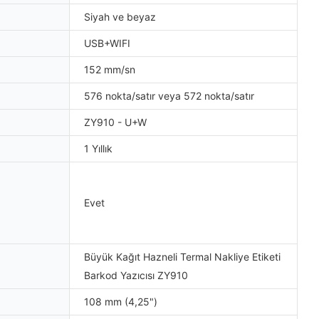
Siyah ve beyaz
USB+WIFI
152 mm/sn
576 nokta/satır veya 572 nokta/satır
ZY910 - U+W
1 Yıllık
Evet
Büyük Kağıt Hazneli Termal Nakliye Etiketi
Barkod Yazıcısı ZY910
108 mm (4,25")