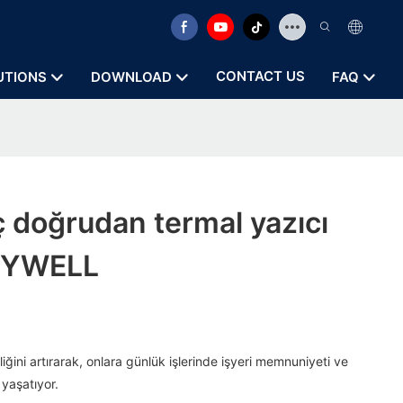
CONTACT US
UTIONS
DOWNLOAD
FAQ
nç doğrudan termal yazıcı
 ZYWELL
liğini artırarak, onlara günlük işlerinde işyeri memnuniyeti ve
yaşatıyor.