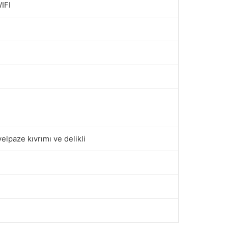
IFI
yelpaze kıvrımı ve delikli