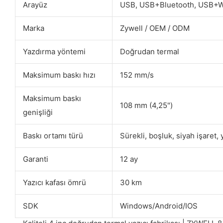
Arayüz
USB, USB+Bluetooth, USB+W
Marka
Zywell / OEM / ODM
Yazdırma yöntemi
Doğrudan termal
Maksimum baskı hızı
152 mm/s
Maksimum baskı
108 mm (4,25")
genişliği
Baskı ortamı türü
Sürekli, boşluk, siyah işaret, 
Garanti
12 ay
Yazıcı kafası ömrü
30 km
SDK
Windows/Android/IOS