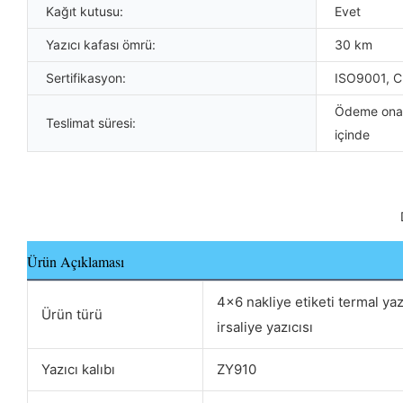
Kağıt kutusu:
Evet
Yazıcı kafası ömrü:
30 km
Sertifikasyon:
ISO9001, C
Ödeme onay
Teslimat süresi:
içinde
Ürün Açıklaması
4x6 nakliye etiketi termal yaz
Ürün türü
irsaliye yazıcısı
Yazıcı kalıbı
ZY910