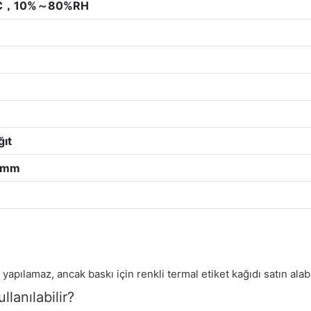
℃，10%～80%RH
ğıt
0 mm
pılamaz, ancak baskı için renkli termal etiket kağıdı satın alabi
llanılabilir?