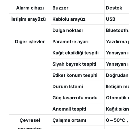
Alarm cihazı
Buzzer
Destek
İletişim arayüzü
Kablolu arayüz
USB
Dalga noktası
Bluetoot
Diğer işlevler
Parametre ayarı
Yazdırma p
Kağıt eksikliği tespiti
Yansıyan 
Siyah bayrak tespiti
Yansıyan 
Etiket konum tespiti
Doğrudan 
Durum İstemi
İletişim mo
Güç tasarrufu modu
Otomatik 
Anomali tespiti
Kağıt sıkın
Çevresel
Çalışma ortamı
0～50℃，
parametre