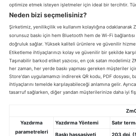
optimize etmek isteyen işletmeler için ideal bir tercihtir. Tü
Neden bizi seçmelisiniz?
Şirketimiz, yenilikçilik ve kullanım kolaylığına odaklanarak
sorunsuz baskı için hem Bluetooth hem de Wi-Fi bağlantısı s
doğruluk sağlar. Yüksek kaliteli ürünlere ve güvenilir hizmet
Etiketleme ihtiyaçlarınızı kolay ve güvenilir bir şekilde kar
Taşınabilir barkod etiket yazıcısı, en çok satan modelimiz ZM
her zaman, her yerde baskı yapması gereken müşteriler için
Store'dan uygulamamızı indirerek QR kodu, PDF dosyası, barko
ihtiyaçlarını temelde karşılayabileceği anlamına gelir. Ayrıca
tasarruf sağlarken, diğer yandan müşterilerinize daha iyi fiş
Zm04
Yazdırma
Yazdırma Yöntemi
Satır term
parametreleri
Baskı hassasiyeti
203 dpi, (