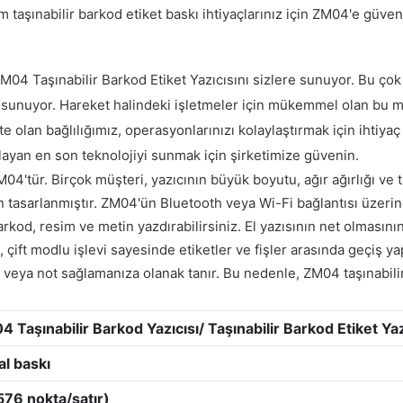
m taşınabilir barkod etiket baskı ihtiyaçlarınız için ZM04'e güven
 ZM04 Taşınabilir Barkod Etiket Yazıcısını sizlere sunuyor. Bu ço
unuyor. Hareket halindeki işletmeler için mükemmel olan bu mobil
e olan bağlılığımız, operasyonlarınızı kolaylaştırmak için ihtiyaç
şılayan en son teknolojiyi sunmak için şirketimize güvenin.
04'tür. Birçok müşteri, yazıcının büyük boyutu, ağır ağırlığı ve ta
 tasarlanmıştır. ZM04'ün Bluetooth veya Wi-Fi bağlantısı üzerin
d, resim ve metin yazdırabilirsiniz. El yazısının net olmasının 
, çift modlu işlevi sayesinde etiketler ve fişler arasında geçiş ya
 veya not sağlamanıza olanak tanır. Bu nedenle, ZM04 taşınabilir ba
 Taşınabilir Barkod Yazıcısı/ Taşınabilir Barkod Etiket Yaz
al baskı
576 nokta/satır)