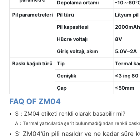
Depolama ortamı
-10～60
Pil parametreleri
Pil türü
Lityum pil
Pil kapasitesi
2000mAh
Hücre voltajı
8V
Giriş voltajı, akım
5.0V⎓2A
Baskı kağıdı türü
Tip
Termal ka
Genişlik
≤3 inç 8
Çap
≤50mm
FAQ OF ZM04
S：ZM04 etiketi renkli olarak basabilir mi?
A：Termal yazıcılarda şerit bulunmadığından renkli baskı ya
S: ZM04'ün pili nasıldır ve ne kadar süre ku