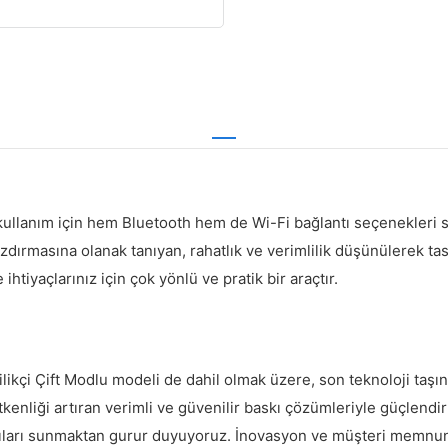
kullanım için hem Bluetooth hem de Wi-Fi bağlantı seçenekleri su
azdırmasına olanak tanıyan, rahatlık ve verimlilik düşünülerek tas
htiyaçlarınız için çok yönlü ve pratik bir araçtır.
çi Çift Modlu modeli de dahil olmak üzere, son teknoloji taşınabi
enliği artıran verimli ve güvenilir baskı çözümleriyle güçlendirm
azıcıları sunmaktan gurur duyuyoruz. İnovasyon ve müşteri memnun