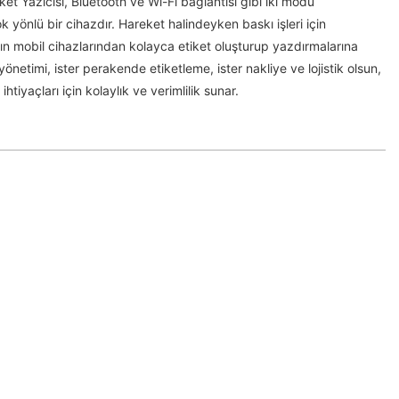
et Yazıcısı, Bluetooth ve Wi-Fi bağlantısı gibi iki modu
yönlü bir cihazdır. Hareket halindeyken baskı işleri için
ın mobil cihazlarından kolayca etiket oluşturup yazdırmalarına
yönetimi, ister perakende etiketleme, ister nakliye ve lojistik olsun,
ş ihtiyaçları için kolaylık ve verimlilik sunar.