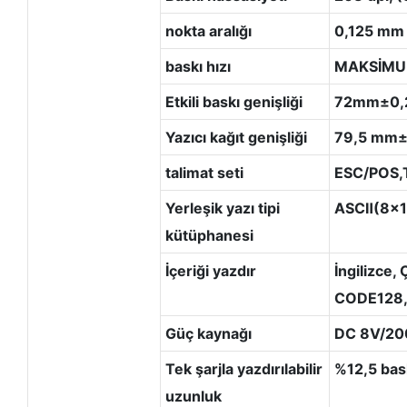
nokta aralığı
0,125 mm
baskı hızı
MAKSİMU
Etkili baskı genişliği
72mm±0
Yazıcı kağıt genişliği
79,5 mm
talimat seti
ESC/POS,
Yerleşik yazı tipi
ASCⅡ(8x1
kütüphanesi
İçeriği yazdır
İngilizce,
CODE128, U
Güç kaynağı
DC 8V/2000
Tek şarjla yazdırılabilir
%12,5 bas
uzunluk