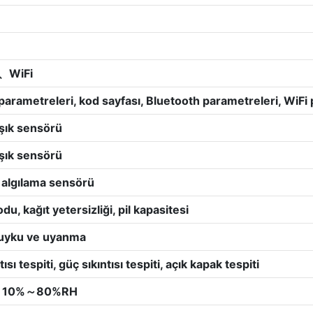
h、WiFi
arametreleri, kod sayfası, Bluetooth parametreleri, WiFi 
ışık sensörü
ışık sensörü
algılama sensörü
du, kağıt yetersizliği, pil kapasitesi
uyku ve uyanma
tısı tespiti, güç sıkıntısı tespiti, açık kapak tespiti
10%～80%RH