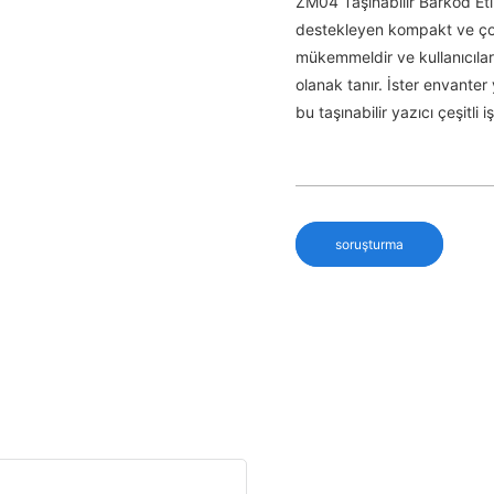
ZM04 Taşınabilir Barkod Etik
destekleyen kompakt ve çok 
mükemmeldir ve kullanıcılar
olanak tanır. İster envanter 
bu taşınabilir yazıcı çeşitli i
soruşturma