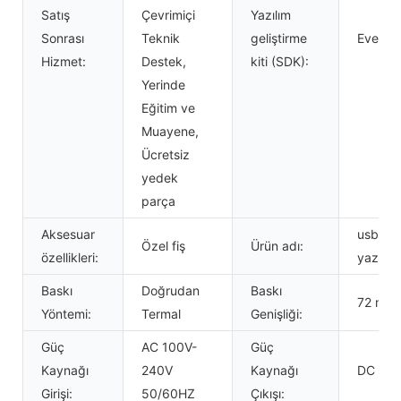
Satış
Çevrimiçi
Yazılım
Sonrası
Teknik
geliştirme
Evet
Hizmet:
Destek,
kiti (SDK):
Yerinde
Eğitim ve
Muayene,
Ücretsiz
yedek
parça
Aksesuar
usb rs2
Özel fiş
Ürün adı:
özellikleri:
yazıcıs
Baskı
Doğrudan
Baskı
72 mm
Yöntemi:
Termal
Genişliği:
Güç
AC 100V-
Güç
Kaynağı
240V
Kaynağı
DC 24V
Girişi:
50/60HZ
Çıkışı: