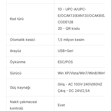
1D - UPC-A/UPC-
E/OCAK13(EAN13)/OCAK8(EAN
Kod türü
CODE128
2D - QR kodu
Otomatik kesici
1,5 milyon kesim
Arayüz
USB+Seri
Öykünme
ESC/POS
Sürücü
Win XP/Vista/Win7/Win8/Win10
Giriş - AC 100V-240V/60HZ
Güç kaynağı
Çıkış - DC 24V/2,5A
Nakit çekmecesi
Evet
kontrolü