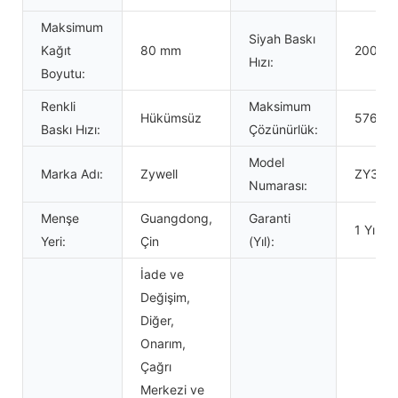
Maksimum
Siyah Baskı
Kağıt
80 mm
200 m
Hızı:
Boyutu:
Renkli
Maksimum
Hükümsüz
576 nok
Baskı Hızı:
Çözünürlük:
Model
Marka Adı:
Zywell
ZY302 
Numarası:
Menşe
Guangdong,
Garanti
1 Yıllık
Yeri:
Çin
(Yıl):
İade ve
Değişim,
Diğer,
Onarım,
Çağrı
Merkezi ve