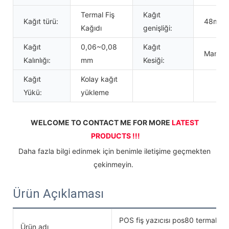
Termal Fiş
Kağıt
Kağıt türü:
48mm/
Kağıdı
genişliği:
Kağıt
0,06~0,08
Kağıt
Manuel
Kalınlığı:
mm
Kesiği:
Kağıt
Kolay kağıt
Yükü:
yükleme
WELCOME TO CONTACT ME FOR MORE 
LATEST 
PRODUCTS !!!
 Daha fazla bilgi edinmek için benimle iletişime geçmekten 
çekinmeyin. 
Ürün Açıklaması
POS fiş yazıcısı pos80 termal fi
Ürün adı