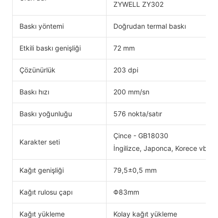
ZYWELL ZY302
Baskı yöntemi
Doğrudan termal baskı
Etkili baskı genişliği
72 mm
Çözünürlük
203 dpi
Baskı hızı
200 mm/sn
Baskı yoğunluğu
576 nokta/satır
Çince - GB18030
Karakter seti
İngilizce, Japonca, Korece vb. öze
Kağıt genişliği
79,5±0,5 mm
Kağıt rulosu çapı
Φ83mm
Kağıt yükleme
Kolay kağıt yükleme