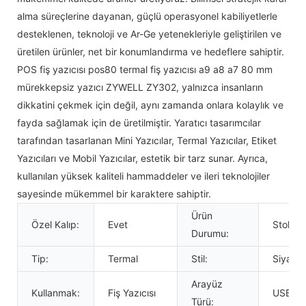
alma süreçlerine dayanan, güçlü operasyonel kabiliyetlerle
desteklenen, teknoloji ve Ar-Ge yetenekleriyle geliştirilen ve
üretilen ürünler, net bir konumlandırma ve hedeflere sahiptir.
POS fiş yazıcısı pos80 termal fiş yazıcısı a9 a8 a7 80 mm
mürekkepsiz yazıcı ZYWELL ZY302, yalnızca insanların
dikkatini çekmek için değil, aynı zamanda onlara kolaylık ve
fayda sağlamak için de üretilmiştir. Yaratıcı tasarımcılar
tarafından tasarlanan Mini Yazıcılar, Termal Yazıcılar, Etiket
Yazıcıları ve Mobil Yazıcılar, estetik bir tarz sunar. Ayrıca,
kullanılan yüksek kaliteli hammaddeler ve ileri teknolojiler
sayesinde mükemmel bir karaktere sahiptir.
Ürün
Özel Kalıp:
Evet
Stokla
Durumu:
Tip:
Termal
Stil:
Siyah 
Arayüz
Kullanmak:
Fiş Yazıcısı
USB+R
Türü: